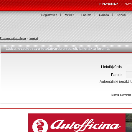
Reģistrēties
Meklēt
Forums
Garāža
Servisi
Foruma sākumlapa
»
Ienākt
Lūdzu, ievadiet savu lietotājvārdu un paroli, lai ienāktu forumā.
Lietotājvārds:
Parole:
Automātiski ienākt f
Esmu aizmirsis 