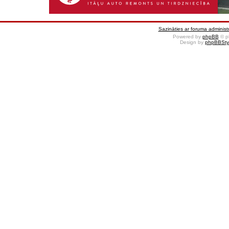
Sazināties ar foruma administr
Powered by
phpBB
© p
Design by
phpBBSty