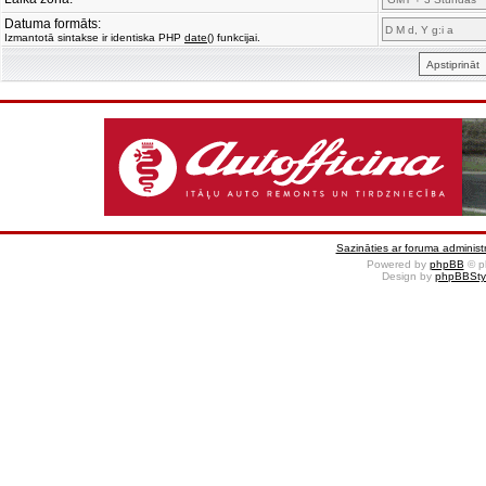
Datuma formāts:
Izmantotā sintakse ir identiska PHP
date()
funkcijai.
Sazināties ar foruma administr
Powered by
phpBB
© p
Design by
phpBBSty