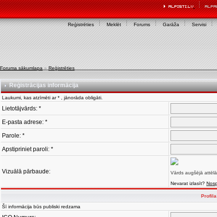
Reģistrēties
Meklēt
Forums
Garāža
Servisi
Foruma sākumlapa
»
Reģistrēties
Reģistrācijas informācija
Laukumi, kas atzīmēti ar * , jānorāda obligāti.
Lietotājvārds: *
E-pasta adrese: *
Parole: *
Apstipriniet paroli: *
Vizuālā pārbaude:
Vārds augšējā attēlā
Nevarat izlasīt?
Nosp
Profil
Šī informācija būs publiski redzama