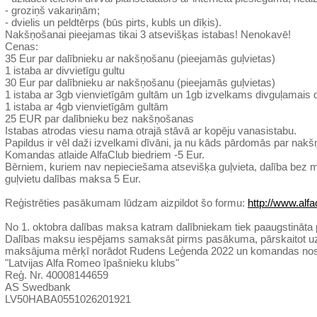
- groziņš vakariņām;
- dvielis un peldtērps (būs pirts, kubls un dīķis).
Nakšņošanai pieejamas tikai 3 atsevišķas istabas! Nenokavē!
Cenas:
35 Eur par dalībnieku ar nakšņošanu (pieejamās guļvietas)
1 istaba ar divvietīgu gultu
30 Eur par dalībnieku ar nakšņošanu (pieejamās guļvietas)
1 istaba ar 3gb vienvietīgām gultām un 1gb izvelkams divguļamais 
1 istaba ar 4gb vienvietīgām gultām
25 EUR par dalībnieku bez nakšņošanas
Istabas atrodas viesu nama otrajā stāvā ar kopēju vanasistabu.
Papildus ir vēl daži izvelkami dīvāni, ja nu kāds pārdomās par nak
Komandas atlaide AlfaClub biedriem -5 Eur.
Bērniem, kuriem nav nepieciešama atsevišķa guļvieta, dalība bez 
guļvietu dalības maksa 5 Eur.
Reģistrēties pasākumam lūdzam aizpildot šo formu:
http://www.alfa
No 1. oktobra dalības maksa katram dalībniekam tiek paaugstināta
Dalības maksu iespējams samaksāt pirms pasākuma, pārskaitot uz
maksājuma mērķī norādot Rudens Leģenda 2022 un komandas no
"Latvijas Alfa Romeo īpašnieku klubs"
Reģ. Nr. 40008144659
AS Swedbank
LV50HABA0551026201921