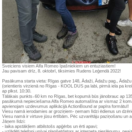
Sveiciens visiem Alfa Romeo īpašniekiem un entuziastiem!
Jau pavisam drīz, 8. oktobrī, tiksimies Rudens Leģendā 2022!
Pasākuma starta vieta: Rīgas gatve 148, Ādaži, Ādažu pag., Ādažu 
(orientieris virzienā no Rīgas - KOOL DUS pa labi, pirmā iela pa kreis
ap plkst. 10:30.
Tālākais punkts ̴ 60 km no Rīgas, bet kopumā būs jānobrauc ap 1
pasākumā nepieciešama Alfa Romeo automašīna ar vismaz 2 koma
apvienojam uzdevumus aplikācijā ActionBound ar papīra formātu!!
Viesu namā ierodamies ar groziņiem- ņemam līdzi ēdienus un dzērie
Viesu namā ir virtuve jūsu ērtībām. Pēc uzvarētāju paziņošanu un a
Jāņem līdzi:
- laika apstākļiem atbilstošs apģērbs un ērti apavi;
- uzlādēti telefoni un/vai planšetdators ar interneta pieslēgumu, ne