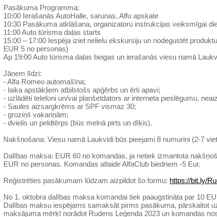
Pasākuma Programma:
10:00 Ierašanās AutoHalle, sarunas, Alfu apskate
10:30 Pasākuma atklāšana, organizatoru instrukcijas veiksmīgai di
11:00 Auto tūrisma daļas starts
15:00 – 17:00 Iespēja iziet nelielu ekskursiju un nodegustēt produ
EUR 5 no personas)
Ap 19:00 Auto tūrisma daļas beigas un ierašanās viesu namā Laukvi
Jāņem līdzi:
- Alfa Romeo automašīna;
- laika apstākļiem atbilstošs apģērbs un ērti apavi;
- uzlādēti telefoni un/vai planšetdators ar interneta pieslēgumu, ne
- Saules aizsargkrēms ar SPF vismaz 30;
- groziņš vakariņām;
- dvielis un peldtērps (būs melnā pirts un dīķis).
Nakšņošana: Viesu namā Laukvidi būs pieejami 8 numuriņi (2-7 viet
Dalības maksa: EUR 60 no komandas, ja netiek izmantota nakšņo
EUR no personas. Komandas atlaide AlfaClub biedriem -5 Eur.
Reģistrēties pasākumam lūdzam aizpildot šo formu:
https://bit.ly
No 1. oktobra dalības maksa komandai tiek paaugstināta par 10 E
Dalības maksu iespējams samaksāt pirms pasākuma, pārskaitot uz
maksājuma mērķī norādot Rudens Leģenda 2023 un komandas no