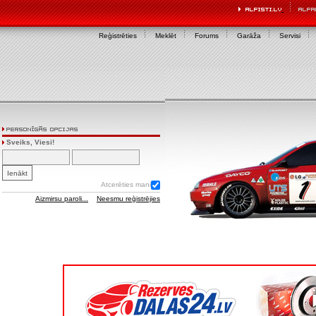
Reģistrēties
Meklēt
Forums
Garāža
Servisi
Sveiks, Viesi!
Atcerēties mani
Aizmirsu paroli...
Neesmu reģistrējies