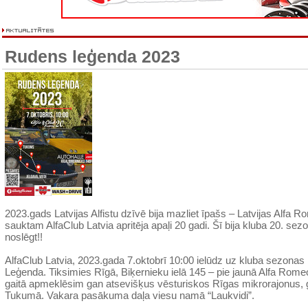
Rudens leģenda 2023
2023.gads Latvijas Alfistu dzīvē bija mazliet īpašs – Latvijas Alfa 
sauktam AlfaClub Latvia apritēja apaļi 20 gadi. Šī bija kluba 20. sezon
noslēgt!!
AlfaClub Latvia, 2023.gada 7.oktobrī 10:00 ielūdz uz kluba sezo
Leģenda. Tiksimies Rīgā, Biķernieku ielā 145 – pie jaunā Alfa Rome
gaitā apmeklēsim gan atsevišķus vēsturiskos Rīgas mikrorajonus, 
Tukumā. Vakara pasākuma daļa viesu namā “Laukvidi”.