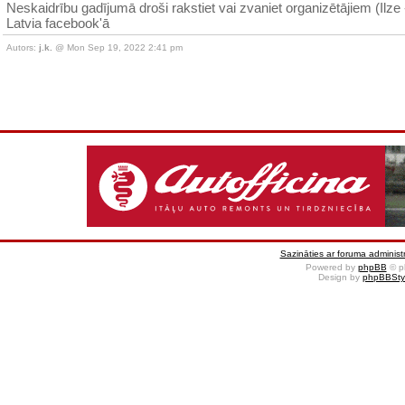
Neskaidrību gadījumā droši rakstiet vai zvaniet organizētājiem (Ilze 
Latvia facebook'ā
Autors:
j.k.
@ Mon Sep 19, 2022 2:41 pm
Sazināties ar foruma administr
Powered by
phpBB
© p
Design by
phpBBSty