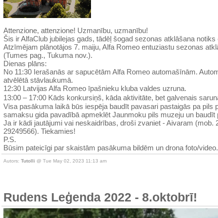
Attenzione, attenzione! Uzmanību, uzmanību!
Šis ir AlfaClub jubilejas gads, tādēļ šogad sezonas atklāšana notiks 
Atzīmējam plānotājos 7. maiju, Alfa Romeo entuziastu sezonas atkl
(Tumes pag., Tukuma nov.).
Dienas plāns:
No 11:30 Ierašanās ar sapucētām Alfa Romeo automašīnām. Autom
atvēlētā stāvlaukumā.
12:30 Latvijas Alfa Romeo īpašnieku kluba valdes uzruna.
13:00 – 17:00 Kāds konkursiņš, kāda aktivitāte, bet galvenais saruna
Visa pasākuma laikā būs iespēja baudīt pavasari pastaigās pa pils p
samaksu gida pavadībā apmeklēt Jaunmoku pils muzeju un baudīt p
Ja ir kādi jautājumi vai neskaidrības, droši zvaniet - Aivaram (mob
29249566). Tiekamies!
P.S.
Būsim pateicīgi par skaistām pasākuma bildēm un drona foto/video.
Autors:
Tutolli
@ Tue May 02, 2023 11:13 am
Rudens Leģenda 2022 - 8.oktobrī!