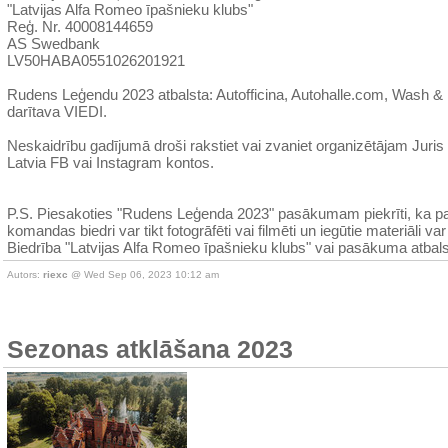
"Latvijas Alfa Romeo īpašnieku klubs"
Reģ. Nr. 40008144659
AS Swedbank
LV50HABA0551026201921
Rudens Leģendu 2023 atbalsta: Autofficina, Autohalle.com, Wash & 
darītava VIEDI.
Neskaidrību gadījumā droši rakstiet vai zvaniet organizētājam Juris
Latvia FB vai Instagram kontos.
P.S. Piesakoties "Rudens Leģenda 2023" pasākumam piekrīti, ka pa
komandas biedri var tikt fotogrāfēti vai filmēti un iegūtie materiāli var
Biedrība "Latvijas Alfa Romeo īpašnieku klubs" vai pasākuma atbals
Autors:
riexc
@ Wed Sep 06, 2023 10:12 am
Sezonas atklāšana 2023