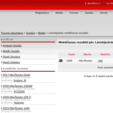
Reģistrēties
Meklēt
Forums
Garāža
Servisi
Foruma sākumlapa
»
Garāža
»
Meklēt
» Lietotājvārda meklēšanas rezultāti
Meklēšanas rezultāti pēc Lietotājvār
Apskatīt Garāžu
Meklēt Garāžā
Gads
Marka
Modelis
Skatīt Servisus
1989
Alfa-Romeo
164
Skatīt Veikalus
Auto sarindo
2017 Alfa-Romeo Giulia
1
lapa no
1
lapām pavis
Fri Oct 27, 2023 4:53 pm
Īpašnieks:
Andrejs_M
2005 Alfa-Romeo 156SW
Sun Dec 11, 2022 10:52 am
Īpašnieks:
PITJONS
2009 Alfa-Romeo 159 Ti
Fri Oct 28, 2022 9:06 am
Īpašnieks:
Stranger
2023 Alfa-Romeo 146ti
Fri Aug 05, 2022 8:18 pm