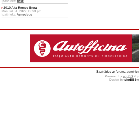
Īpašnieks:
riexc
2010 Alfa-Romeo Brera
Mon Jul 04, 2022 12:59 pm
Īpašnieks:
Asmodeus
Sazināties ar foruma administr
Powered by
phpBB
© p
Design by
phpBBSty