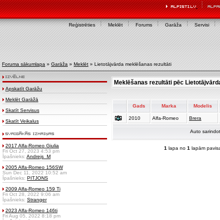
Reģistrēties
Meklēt
Forums
Garāža
Servisi
Foruma sākumlapa
»
Garāža
»
Meklēt
» Lietotājvārda meklēšanas rezultāti
Meklēšanas rezultāti pēc Lietotājvārd
Apskatīt Garāžu
Meklēt Garāžā
Gads
Marka
Modelis
Skatīt Servisus
2010
Alfa-Romeo
Brera
Skatīt Veikalus
Auto sarindo
2017 Alfa-Romeo Giulia
1
lapa no
1
lapām pavis
Fri Oct 27, 2023 4:53 pm
Īpašnieks:
Andrejs_M
2005 Alfa-Romeo 156SW
Sun Dec 11, 2022 10:52 am
Īpašnieks:
PITJONS
2009 Alfa-Romeo 159 Ti
Fri Oct 28, 2022 9:06 am
Īpašnieks:
Stranger
2023 Alfa-Romeo 146ti
Fri Aug 05, 2022 8:18 pm