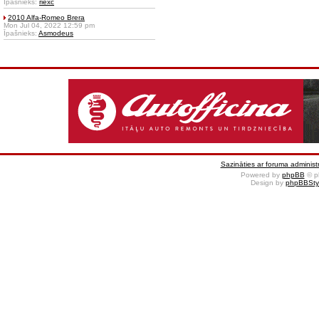
Īpašnieks:
riexc
2010 Alfa-Romeo Brera
Mon Jul 04, 2022 12:59 pm
Īpašnieks:
Asmodeus
Sazināties ar foruma administr
Powered by
phpBB
© p
Design by
phpBBSty