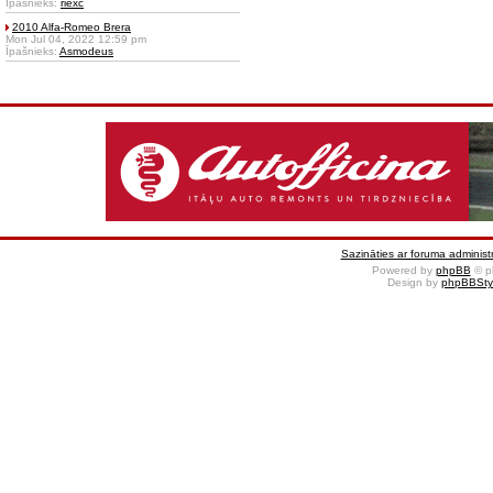
Īpašnieks:
riexc
2010 Alfa-Romeo Brera
Mon Jul 04, 2022 12:59 pm
Īpašnieks:
Asmodeus
Sazināties ar foruma administr
Powered by
phpBB
© p
Design by
phpBBSty