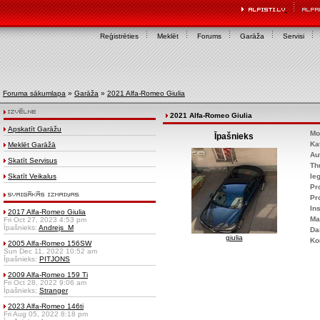
Reģistrēties
Meklēt
Forums
Garāža
Servisi
Foruma sākumlapa
»
Garāža
»
2021 Alfa-Romeo Giulia
2021 Alfa-Romeo Giulia
Apskatīt Garāžu
Mo
Īpašnieks
Ka
Meklēt Garāžā
Au
Skatīt Servisus
Th
Skatīt Veikalus
Ie
Pr
Pr
Ins
2017 Alfa-Romeo Giulia
Ma
Fri Oct 27, 2023 4:53 pm
Īpašnieks:
Andrejs_M
Da
giulia
Ko
2005 Alfa-Romeo 156SW
Sun Dec 11, 2022 10:52 am
Īpašnieks:
PITJONS
2009 Alfa-Romeo 159 Ti
Fri Oct 28, 2022 9:06 am
Īpašnieks:
Stranger
2023 Alfa-Romeo 146ti
Fri Aug 05, 2022 8:18 pm