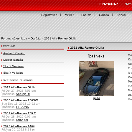
Reģistrēties
Meklēt
Forums
Garāža
Servisi
Foruma sākumlapa
»
Garāža
»
2021 Alfa-Romeo Giulia
2021 Alfa-Romeo Giulia
Apskatīt Garāžu
Mo
Īpašnieks
Ka
Meklēt Garāžā
Au
Skatīt Servisus
Th
Skatīt Veikalus
Ie
Pr
Pr
Ins
2017 Alfa-Romeo Giulia
Ma
Fri Oct 27, 2023 4:53 pm
Īpašnieks:
Andrejs_M
Da
giulia
Ko
2005 Alfa-Romeo 156SW
Sun Dec 11, 2022 10:52 am
Īpašnieks:
PITJONS
2009 Alfa-Romeo 159 Ti
Fri Oct 28, 2022 9:06 am
Īpašnieks:
Stranger
2023 Alfa-Romeo 146ti
Fri Aug 05, 2022 8:18 pm