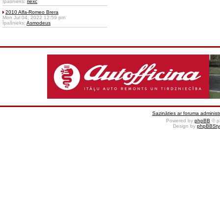
Īpašnieks:
riexc
2010 Alfa-Romeo Brera
Mon Jul 04, 2022 12:59 pm
Īpašnieks:
Asmodeus
Sazināties ar foruma administr
Powered by
phpBB
© p
Design by
phpBBSty