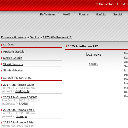
Reģistrēties
Meklēt
Forums
Garāža
Servisi
Foruma sākumlapa
»
Garāža
»
1975 Alfa-Romeo A12
1975 Alfa-Romeo A12
Apskatīt Garāžu
Mo
Īpašnieks
Ka
Meklēt Garāžā
Au
egils19
Skatīt Servisus
Su
Skatīt Veikalus
Ie
Pr
Pr
Ins
2017 Alfa-Romeo Giulia
Ma
Fri Oct 27, 2023 4:53 pm
Īpašnieks:
Andrejs_M
Da
Ko
2005 Alfa-Romeo 156SW
Sun Dec 11, 2022 10:52 am
Īpašnieks:
PITJONS
2009 Alfa-Romeo 159 Ti
Fri Oct 28, 2022 9:06 am
Īpašnieks:
Stranger
2023 Alfa-Romeo 146ti
Fri Aug 05, 2022 8:18 pm