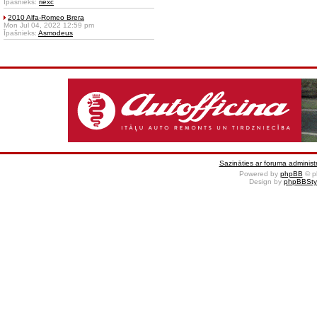
Īpašnieks:
riexc
2010 Alfa-Romeo Brera
Mon Jul 04, 2022 12:59 pm
Īpašnieks:
Asmodeus
Sazināties ar foruma administr
Powered by
phpBB
© p
Design by
phpBBSty