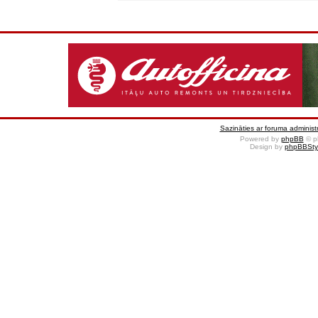
Sazināties ar foruma administr
Powered by
phpBB
© p
Design by
phpBBSty