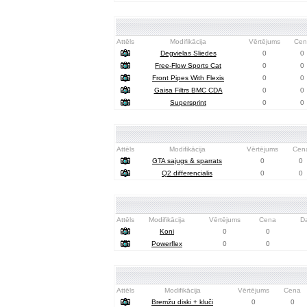
Attēls
Modifikācija
Vērtējums
Cen
Degvielas Sliedes
0
0
Free-Flow Sports Cat
0
0
Front Pipes With Flexis
0
0
Gaisa Filtrs BMC CDA
0
0
Supersprint
0
0
Attēls
Modifikācija
Vērtējums
Cen
GTA sajugs & sparrats
0
0
Q2 differencialis
0
0
Attēls
Modifikācija
Vērtējums
Cena
D
Koni
0
0
Powerflex
0
0
Attēls
Modifikācija
Vērtējums
Cena
Bremžu diski + kluči
0
0