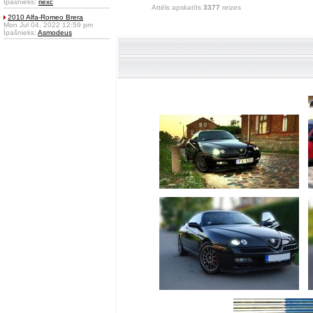
Īpašnieks:
riexc
Attēls apskatīts
3377
reizes
2010 Alfa-Romeo Brera
Mon Jul 04, 2022 12:59 pm
Īpašnieks:
Asmodeus