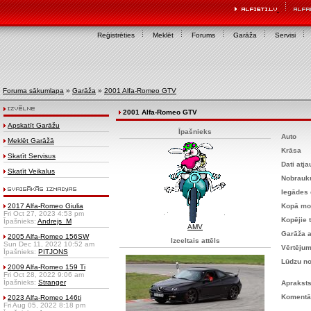
Reģistrēties
Meklēt
Forums
Garāža
Servisi
Foruma sākumlapa
»
Garāža
»
2001 Alfa-Romeo GTV
2001 Alfa-Romeo GTV
Apskatīt Garāžu
Īpašnieks
Auto
Meklēt Garāžā
Krāsa
Skatīt Servisus
Dati atja
Skatīt Veikalus
Nobrau
Iegādes
2017 Alfa-Romeo Giulia
Kopā mod
Fri Oct 27, 2023 4:53 pm
Kopējie t
Īpašnieks:
Andrejs_M
AMV
Garāža a
2005 Alfa-Romeo 156SW
Izceltais attēls
Sun Dec 11, 2022 10:52 am
Vērtēju
Īpašnieks:
PITJONS
Lūdzu n
2009 Alfa-Romeo 159 Ti
Fri Oct 28, 2022 9:06 am
Īpašnieks:
Stranger
Aprakst
Komentā
2023 Alfa-Romeo 146ti
Fri Aug 05, 2022 8:18 pm