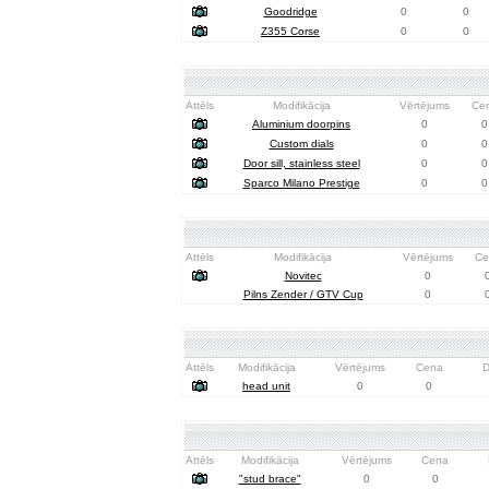
Goodridge
0
0
Z355 Corse
0
0
Attēls
Modifikācija
Vērtējums
Ce
Aluminium doorpins
0
0
Custom dials
0
0
Door sill, stainless steel
0
0
Sparco Milano Prestige
0
0
Attēls
Modifikācija
Vērtējums
Ce
Novitec
0
Pilns Zender / GTV Cup
0
Attēls
Modifikācija
Vērtējums
Cena
D
head unit
0
0
Attēls
Modifikācija
Vērtējums
Cena
"stud brace"
0
0