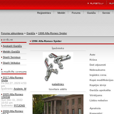
Reģistrēties
Meklēt
Forums
Garāža
Servisi
Foruma sākumlapa
»
Garāža
»
1996 Alfa-Romeo Spider
1996 Alfa-Romeo Spider
Apskatīt Garāžu
Īpašnieks
Meklēt Garāžā
Auto
Skatīt Servisus
Krāsa
Skatīt Veikalus
Dati atjaunoti
Nobraukums
Iegādes cena
2017 Alfa-Romeo
Kopā modifikācijas
Giulia
Fri Oct 27, 2023 4:53
palaidniex
Kopējie tēriņi
pm
Īpašnieks:
Andrejs_M
Izceltais attēls
Garāža apskatīta
2005 Alfa-Romeo
Vērtējums
156SW
Sun Dec 11, 2022
Lūdzu nobalso
10:52 am
Īpašnieks:
PITJONS
Apraksts
2009 Alfa-Romeo
Komentāri
159 Ti