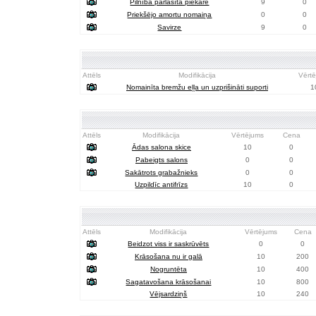
Pilnībā pārlasīta piekare
9
0
Priekšējo amortu nomaiņa
0
0
Savirze
9
0
Attēls
Modifikācija
Vērt
Nomainīta bremžu eļļa un uzprišināti suporti
1
Attēls
Modifikācija
Vērtējums
Cena
Ādas salona skice
10
0
Pabeigts salons
0
0
Sakātrots grabažnieks
0
0
Uzpildīc antifrīzs
10
0
Attēls
Modifikācija
Vērtējums
Cena
Beidzot viss ir saskrūvēts
0
0
Krāsošana nu ir galā
10
200
Nogruntēta
10
400
Sagatavošana krāsošanai
10
800
Vējsardziņš
10
240