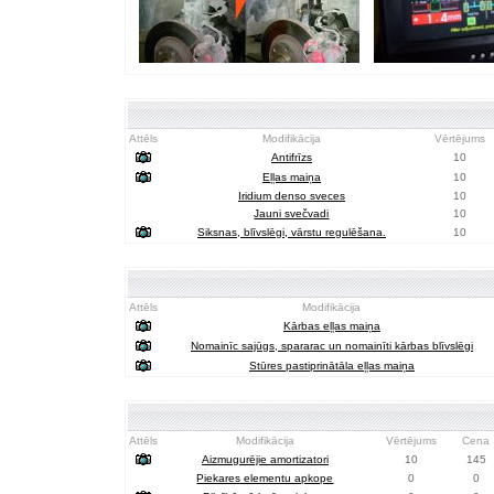
Attēls
Modifikācija
Vērtējums
Antifrīzs
10
Eļļas maiņa
10
Iridium denso sveces
10
Jauni svečvadi
10
Siksnas, blīvslēgi, vārstu regulēšana.
10
Attēls
Modifikācija
Kārbas eļļas maiņa
Nomainīc sajūgs, spararac un nomainīti kārbas blīvslēgi
Stūres pastiprinātāla eļļas maiņa
Attēls
Modifikācija
Vērtējums
Cena
Aizmugurējie amortizatori
10
145
Piekares elementu apkope
0
0