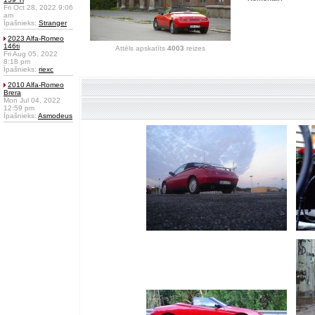
Fri Oct 28, 2022 9:06
am
Īpašnieks:
Stranger
2023 Alfa-Romeo
146ti
Attēls apskatīts
4003
reizes
Fri Aug 05, 2022
8:18 pm
Īpašnieks:
riexc
2010 Alfa-Romeo
Brera
Mon Jul 04, 2022
12:59 pm
Īpašnieks:
Asmodeus