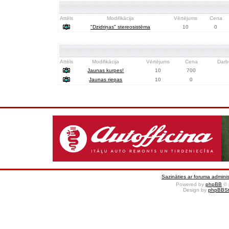
Attēls
Modifikācija
Vērtējums
Cena
"Dzidriņas" stereosistēma
10
0
Attēls
Modifikācija
Vērtējums
Cena
Darb
Jaunas kurpes!
10
700
Jaunas riepas
10
0
Sazināties ar foruma adminis
Powered by
phpBB
© 
Design by
phpBBSt