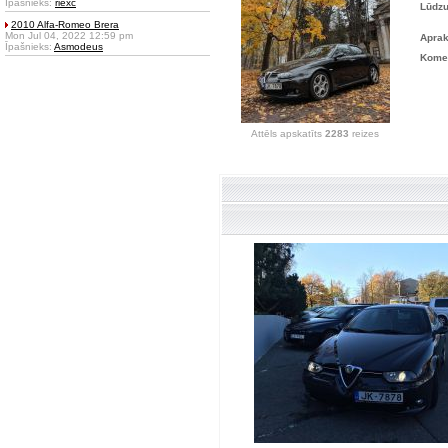
Īpašnieks:
riexc
Lūdzu
2010 Alfa-Romeo Brera
Mon Jul 04, 2022 12:59 pm
Aprak
Īpašnieks:
Asmodeus
Komen
Attēls apskatīts
2283
reizes