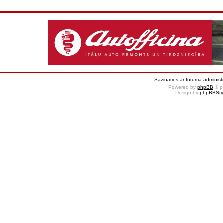
Sazināties ar foruma administr
Powered by
phpBB
© p
Design by
phpBBSty