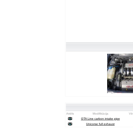
Attēls
Modifikācija
Vē
GTA Line carbon intake pipe
Unicorse full exhaust