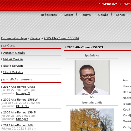
Reģistrēties
Meklēt
Forums
Garāža
Servisi
Foruma sākumlapa
»
Garāža
»
2005 Alfa-Romeo 156GTA
2005 Alfa-Romeo 156GTA
Apskatīt Garāžu
Īpašnieks
Meklēt Garāžā
Skatīt Servisus
Skatīt Veikalus
Auto
Krās
2017 Alfa-Romeo Giulia
Fri Oct 27, 2023 4:53 pm
Dati a
Īpašnieks:
Andrejs_M
j.k.
Nobr
2005 Alfa-Romeo 156SW
Izceltais attēls
Sun Dec 11, 2022 10:52 am
Iegād
Īpašnieks:
PITJONS
Kopā 
2009 Alfa-Romeo 159 Ti
Kopēji
Fri Oct 28, 2022 9:06 am
Īpašnieks:
Stranger
Garāž
2023 Alfa-Romeo 146ti
Vērtē
Fri Aug 05, 2022 8:18 pm