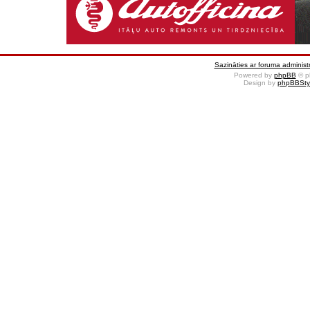
Sazināties ar foruma administr
Powered by
phpBB
© p
Design by
phpBBSty