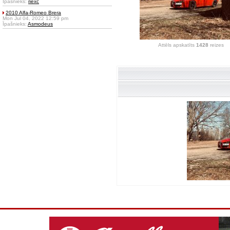
Īpašnieks:
riexc
2010 Alfa-Romeo Brera
Mon Jul 04, 2022 12:59 pm
Īpašnieks:
Asmodeus
Attēls apskatīts
1428
reizes