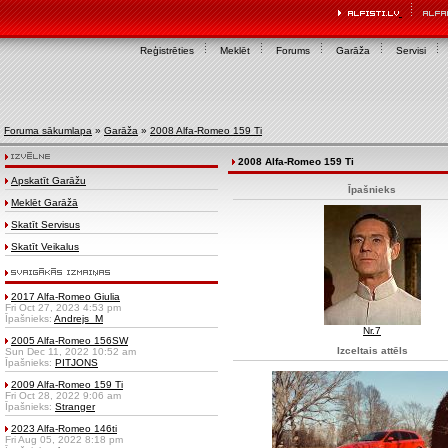
Reģistrēties
Meklēt
Forums
Garāža
Servisi
Foruma sākumlapa
»
Garāža
»
2008 Alfa-Romeo 159 Ti
2008 Alfa-Romeo 159 Ti
Apskatīt Garāžu
Īpašnieks
Meklēt Garāžā
Skatīt Servisus
Skatīt Veikalus
2017 Alfa-Romeo Giulia
Fri Oct 27, 2023 4:53 pm
Īpašnieks:
Andrejs_M
Nr.7
2005 Alfa-Romeo 156SW
Izceltais attēls
Sun Dec 11, 2022 10:52 am
Īpašnieks:
PITJONS
2009 Alfa-Romeo 159 Ti
Fri Oct 28, 2022 9:06 am
Īpašnieks:
Stranger
2023 Alfa-Romeo 146ti
Fri Aug 05, 2022 8:18 pm