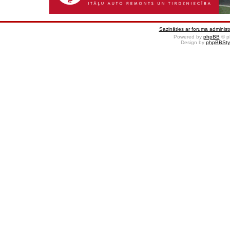
Sazināties ar foruma administr
Powered by
phpBB
© p
Design by
phpBBSty