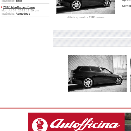
Īpašnieks:
riexc
Komen
2010 Alfa-Romeo Brera
Mon Jul 04, 2022 12:59 pm
Īpašnieks:
Asmodeus
Attēls apskatīts
1189
reizes