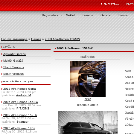
Reģistrēties
Meklēt
Forums
Garāža
Servisi
Foruma sākumlapa
»
Garāža
»
2003 Alfa-Romeo 156SW
2003 Alfa-Romeo 156SW
Apskatīt Garāžu
Īpašnieks
Meklēt Garāžā
Skatīt Servisus
Auto
Skatīt Veikalus
Krāsa
Dati a
2017 Alfa-Romeo Giulia
Nobra
Fri Oct 27, 2023 4:53 pm
Iegād
Īpašnieks:
Andrejs_M
riexc
Kopā 
2005 Alfa-Romeo 156SW
Izceltais attēls
Sun Dec 11, 2022 10:52 am
Kopēji
Īpašnieks:
PITJONS
Garāž
2009 Alfa-Romeo 159 Ti
Fri Oct 28, 2022 9:06 am
Vērtē
Īpašnieks:
Stranger
Lūdzu
2023 Alfa-Romeo 146ti
Fri Aug 05, 2022 8:18 pm
Aprak