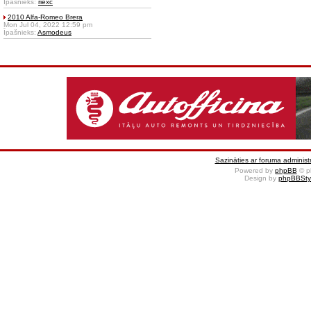
Īpašnieks:
riexc
2010 Alfa-Romeo Brera
Mon Jul 04, 2022 12:59 pm
Īpašnieks:
Asmodeus
Sazināties ar foruma administr
Powered by
phpBB
© p
Design by
phpBBSty