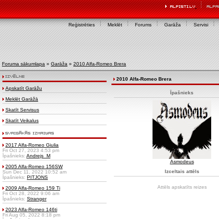
Reģistrēties
Meklēt
Forums
Garāža
Servisi
Foruma sākumlapa
»
Garāža
»
2010 Alfa-Romeo Brera
2010 Alfa-Romeo Brera
Apskatīt Garāžu
Īpašnieks
Meklēt Garāžā
Skatīt Servisus
Skatīt Veikalus
2017 Alfa-Romeo Giulia
Fri Oct 27, 2023 4:53 pm
Īpašnieks:
Andrejs_M
Asmodeus
2005 Alfa-Romeo 156SW
Izceltais attēls
Sun Dec 11, 2022 10:52 am
Īpašnieks:
PITJONS
Attēls apskatīts
reizes
2009 Alfa-Romeo 159 Ti
Fri Oct 28, 2022 9:06 am
Īpašnieks:
Stranger
2023 Alfa-Romeo 146ti
Fri Aug 05, 2022 8:18 pm