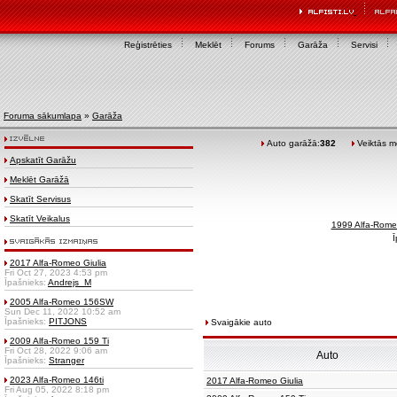
Reģistrēties
Meklēt
Forums
Garāža
Servisi
Foruma sākumlapa
»
Garāža
Auto garāžā:
382
Veiktās mo
Apskatīt Garāžu
Meklēt Garāžā
Skatīt Servisus
Skatīt Veikalus
1999 Alfa-Rome
Ī
2017 Alfa-Romeo Giulia
Fri Oct 27, 2023 4:53 pm
Īpašnieks:
Andrejs_M
2005 Alfa-Romeo 156SW
Sun Dec 11, 2022 10:52 am
Īpašnieks:
PITJONS
Svaigākie auto
2009 Alfa-Romeo 159 Ti
Fri Oct 28, 2022 9:06 am
Auto
Īpašnieks:
Stranger
2023 Alfa-Romeo 146ti
2017 Alfa-Romeo Giulia
Fri Aug 05, 2022 8:18 pm