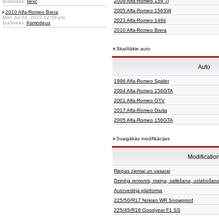
2009 Alfa-Romeo 159 Ti
Īpašnieks:
riexc
2005 Alfa-Romeo 156SW
2010 Alfa-Romeo Brera
Mon Jul 04, 2022 12:59 pm
2023 Alfa-Romeo 146ti
Īpašnieks:
Asmodeus
2010 Alfa-Romeo Brera
Skatītākie auto
Auto
1996 Alfa-Romeo Spider
2004 Alfa-Romeo 156GTA
2001 Alfa-Romeo GTV
2017 Alfa-Romeo Giulia
2005 Alfa-Romeo 156GTA
Svaigākās modifikācijas
Modificatio
Riepas ziemai un vasarai
Dzinēja remonts, maiņa, salikšana, uzlabošan
Autovedēja platforma
225/50/R17 Nokian WR Snowproof
225/45/R18 Goodyear F1 SS