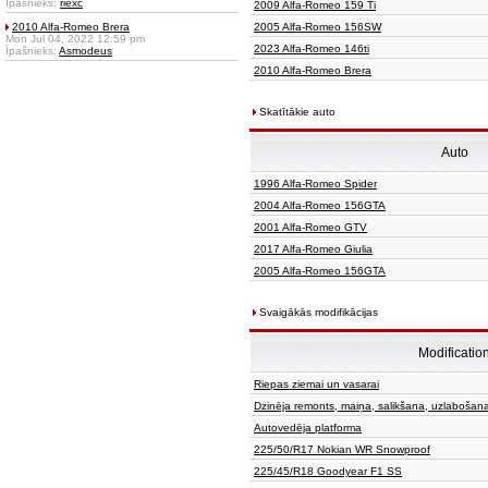
Īpašnieks:
riexc
2009 Alfa-Romeo 159 Ti
2010 Alfa-Romeo Brera
2005 Alfa-Romeo 156SW
Mon Jul 04, 2022 12:59 pm
2023 Alfa-Romeo 146ti
Īpašnieks:
Asmodeus
2010 Alfa-Romeo Brera
Skatītākie auto
Auto
1996 Alfa-Romeo Spider
2004 Alfa-Romeo 156GTA
2001 Alfa-Romeo GTV
2017 Alfa-Romeo Giulia
2005 Alfa-Romeo 156GTA
Svaigākās modifikācijas
Modificatio
Riepas ziemai un vasarai
Dzinēja remonts, maiņa, salikšana, uzlabošan
Autovedēja platforma
225/50/R17 Nokian WR Snowproof
225/45/R18 Goodyear F1 SS