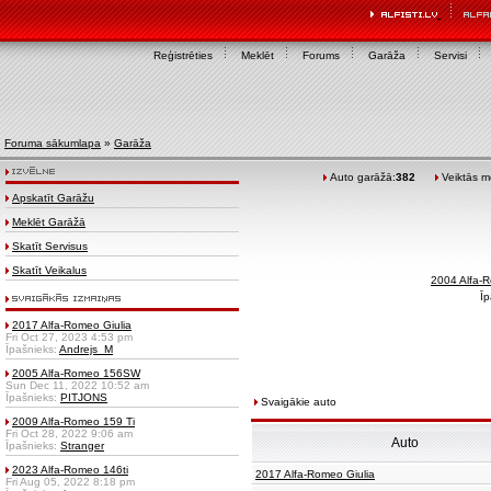
Reģistrēties
Meklēt
Forums
Garāža
Servisi
Foruma sākumlapa
»
Garāža
Auto garāžā:
382
Veiktās mo
Apskatīt Garāžu
Meklēt Garāžā
Skatīt Servisus
Skatīt Veikalus
2004 Alfa
Īp
2017 Alfa-Romeo Giulia
Fri Oct 27, 2023 4:53 pm
Īpašnieks:
Andrejs_M
2005 Alfa-Romeo 156SW
Sun Dec 11, 2022 10:52 am
Īpašnieks:
PITJONS
Svaigākie auto
2009 Alfa-Romeo 159 Ti
Fri Oct 28, 2022 9:06 am
Auto
Īpašnieks:
Stranger
2023 Alfa-Romeo 146ti
2017 Alfa-Romeo Giulia
Fri Aug 05, 2022 8:18 pm