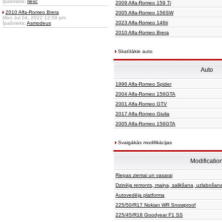
Īpašnieks:
riexc
2009 Alfa-Romeo 159 Ti
2010 Alfa-Romeo Brera
2005 Alfa-Romeo 156SW
Mon Jul 04, 2022 12:59 pm
2023 Alfa-Romeo 146ti
Īpašnieks:
Asmodeus
2010 Alfa-Romeo Brera
Skatītākie auto
Auto
1996 Alfa-Romeo Spider
2004 Alfa-Romeo 156GTA
2001 Alfa-Romeo GTV
2017 Alfa-Romeo Giulia
2005 Alfa-Romeo 156GTA
Svaigākās modifikācijas
Modificatio
Riepas ziemai un vasarai
Dzinēja remonts, maiņa, salikšana, uzlabošan
Autovedēja platforma
225/50/R17 Nokian WR Snowproof
225/45/R18 Goodyear F1 SS