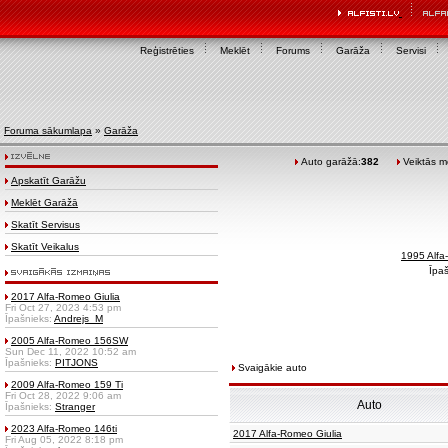
Reģistrēties
Meklēt
Forums
Garāža
Servisi
Foruma sākumlapa
»
Garāža
Auto garāžā:
382
Veiktās mo
Apskatīt Garāžu
Meklēt Garāžā
Skatīt Servisus
Skatīt Veikalus
1995 Alf
Īpaš
2017 Alfa-Romeo Giulia
Fri Oct 27, 2023 4:53 pm
Īpašnieks:
Andrejs_M
2005 Alfa-Romeo 156SW
Sun Dec 11, 2022 10:52 am
Īpašnieks:
PITJONS
Svaigākie auto
2009 Alfa-Romeo 159 Ti
Fri Oct 28, 2022 9:06 am
Auto
Īpašnieks:
Stranger
2023 Alfa-Romeo 146ti
2017 Alfa-Romeo Giulia
Fri Aug 05, 2022 8:18 pm