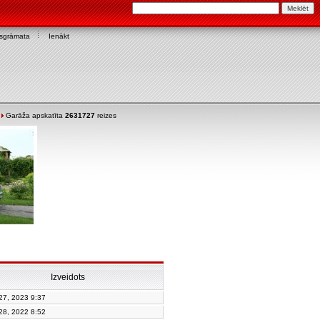
asgrāmata
Ienākt
Garāža apskatīta
2631727
reizes
Izveidots
 27, 2023 9:37
 28, 2022 8:52