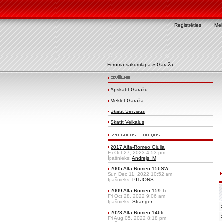
Reģistrēties
Mek
Foruma sākumlapa
»
Garāža
Apskatīt Garāžu
Meklēt Garāžā
Skatīt Servisus
Skatīt Veikalus
2017 Alfa-Romeo Giulia
Fri Oct 27, 2023 4:53 pm
Īpašnieks:
Andrejs_M
2005 Alfa-Romeo 156SW
Sun Dec 11, 2022 10:52 am
Īpašnieks:
PITJONS
2009 Alfa-Romeo 159 Ti
Fri Oct 28, 2022 9:06 am
Īpašnieks:
Stranger
2023 Alfa-Romeo 146ti
Fri Aug 05, 2022 8:18 pm