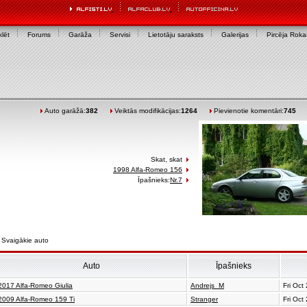
lēt
Forums
Garāža
Servisi
Lietotāju saraksts
Galerijas
Pircēja Rok
Auto garāžā:
382
Veiktās modifikācijas:
1264
Pievienotie komentāri:
745
Skat, skat
1998 Alfa-Romeo 156
Īpašnieks:
Nr.7
Svaigākie auto
Auto
Īpašnieks
2017 Alfa-Romeo Giulia
Andrejs_M
Fri Oct
2009 Alfa-Romeo 159 Ti
Stranger
Fri Oct