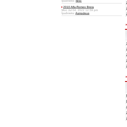
Īpašnieks:
riexc
2010 Alfa-Romeo Brera
Mon Jul 04, 2022 12:59 pm
Īpašnieks:
Asmodeus