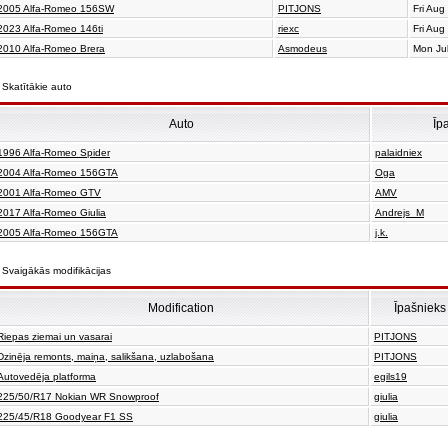
2005 Alfa-Romeo 156SW
PITJONS
Fri Aug
2023 Alfa-Romeo 146ti
riexc
Fri Aug
2010 Alfa-Romeo Brera
Asmodeus
Mon Ju
Skatītākie auto
Auto
Īp
1996 Alfa-Romeo Spider
palaidniex
2004 Alfa-Romeo 156GTA
Oga
2001 Alfa-Romeo GTV
AMV
2017 Alfa-Romeo Giulia
Andrejs_M
2005 Alfa-Romeo 156GTA
j.k.
Svaigākās modifikācijas
Modification
Īpašnieks
Riepas ziemai un vasarai
PITJONS
Dzinēja remonts, maiņa, salikšana, uzlabošana
PITJONS
Autovedēja platforma
egils19
225/50/R17 Nokian WR Snowproof
giulia
225/45/R18 Goodyear F1 SS
giulia