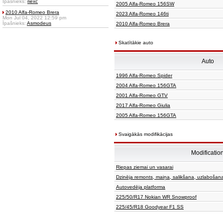
Īpašnieks:
riexc
2005 Alfa-Romeo 156SW
2010 Alfa-Romeo Brera
2023 Alfa-Romeo 146ti
Mon Jul 04, 2022 12:59 pm
Īpašnieks:
Asmodeus
2010 Alfa-Romeo Brera
Skatītākie auto
Auto
1996 Alfa-Romeo Spider
2004 Alfa-Romeo 156GTA
2001 Alfa-Romeo GTV
2017 Alfa-Romeo Giulia
2005 Alfa-Romeo 156GTA
Svaigākās modifikācijas
Modificatio
Riepas ziemai un vasarai
Dzinēja remonts, maiņa, salikšana, uzlabošan
Autovedēja platforma
225/50/R17 Nokian WR Snowproof
225/45/R18 Goodyear F1 SS