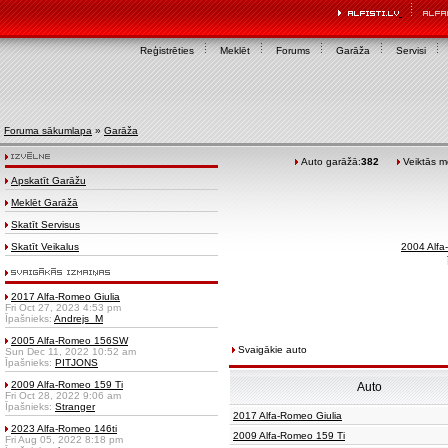
Reģistrēties
Meklēt
Forums
Garāža
Servisi
Foruma sākumlapa
»
Garāža
Auto garāžā:
382
Veiktās mo
Apskatīt Garāžu
Meklēt Garāžā
Skatīt Servisus
Skatīt Veikalus
2004 Alf
2017 Alfa-Romeo Giulia
Fri Oct 27, 2023 4:53 pm
Īpašnieks:
Andrejs_M
2005 Alfa-Romeo 156SW
Svaigākie auto
Sun Dec 11, 2022 10:52 am
Īpašnieks:
PITJONS
2009 Alfa-Romeo 159 Ti
Auto
Fri Oct 28, 2022 9:06 am
Īpašnieks:
Stranger
2017 Alfa-Romeo Giulia
2023 Alfa-Romeo 146ti
2009 Alfa-Romeo 159 Ti
Fri Aug 05, 2022 8:18 pm