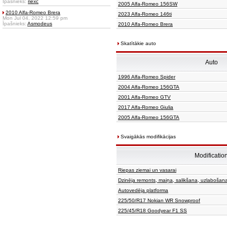
Īpašnieks:
riexc
2005 Alfa-Romeo 156SW
2010 Alfa-Romeo Brera
2023 Alfa-Romeo 146ti
Mon Jul 04, 2022 12:59 pm
Īpašnieks:
Asmodeus
2010 Alfa-Romeo Brera
Skatītākie auto
Auto
1996 Alfa-Romeo Spider
2004 Alfa-Romeo 156GTA
2001 Alfa-Romeo GTV
2017 Alfa-Romeo Giulia
2005 Alfa-Romeo 156GTA
Svaigākās modifikācijas
Modificatio
Riepas ziemai un vasarai
Dzinēja remonts, maiņa, salikšana, uzlabošan
Autovedēja platforma
225/50/R17 Nokian WR Snowproof
225/45/R18 Goodyear F1 SS