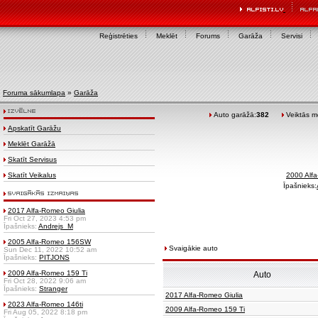
Reģistrēties
Meklēt
Forums
Garāža
Servisi
Foruma sākumlapa
»
Garāža
Auto garāžā:
382
Veiktās mo
Apskatīt Garāžu
Meklēt Garāžā
Skatīt Servisus
Skatīt Veikalus
2000 Alf
Īpašnieks:
2017 Alfa-Romeo Giulia
Fri Oct 27, 2023 4:53 pm
Īpašnieks:
Andrejs_M
2005 Alfa-Romeo 156SW
Svaigākie auto
Sun Dec 11, 2022 10:52 am
Īpašnieks:
PITJONS
2009 Alfa-Romeo 159 Ti
Auto
Fri Oct 28, 2022 9:06 am
Īpašnieks:
Stranger
2017 Alfa-Romeo Giulia
2023 Alfa-Romeo 146ti
2009 Alfa-Romeo 159 Ti
Fri Aug 05, 2022 8:18 pm