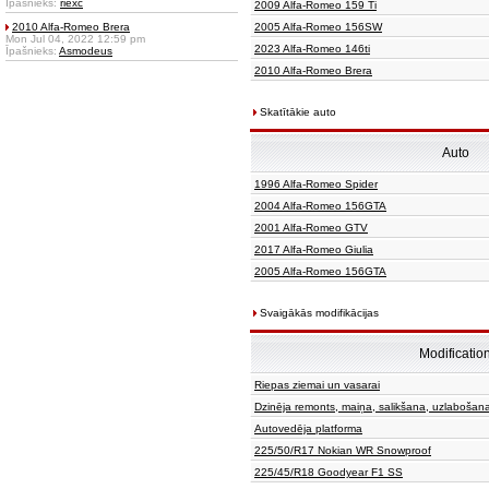
Īpašnieks:
riexc
2009 Alfa-Romeo 159 Ti
2010 Alfa-Romeo Brera
2005 Alfa-Romeo 156SW
Mon Jul 04, 2022 12:59 pm
2023 Alfa-Romeo 146ti
Īpašnieks:
Asmodeus
2010 Alfa-Romeo Brera
Skatītākie auto
Auto
1996 Alfa-Romeo Spider
2004 Alfa-Romeo 156GTA
2001 Alfa-Romeo GTV
2017 Alfa-Romeo Giulia
2005 Alfa-Romeo 156GTA
Svaigākās modifikācijas
Modificatio
Riepas ziemai un vasarai
Dzinēja remonts, maiņa, salikšana, uzlabošan
Autovedēja platforma
225/50/R17 Nokian WR Snowproof
225/45/R18 Goodyear F1 SS