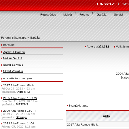
Reģistrēties
Meklēt
Forums
Garāža
Servisi
Foruma sākumlapa
»
Garāža
Auto garāžā:
382
Veiktās mo
Apskatīt Garāžu
Meklēt Garāžā
Skatīt Servisus
Skatīt Veikalus
2004 Alf
Īpašn
2017 Alfa-Romeo Giulia
Fri Oct 27, 2023 4:53 pm
Īpašnieks:
Andrejs_M
2005 Alfa-Romeo 156SW
Sun Dec 11, 2022 10:52 am
Īpašnieks:
PITJONS
Svaigākie auto
2009 Alfa-Romeo 159 Ti
Fri Oct 28, 2022 9:06 am
Auto
Īpašnieks:
Stranger
2023 Alfa-Romeo 146ti
2017 Alfa-Romeo Giulia
Fri Aug 05, 2022 8:18 pm