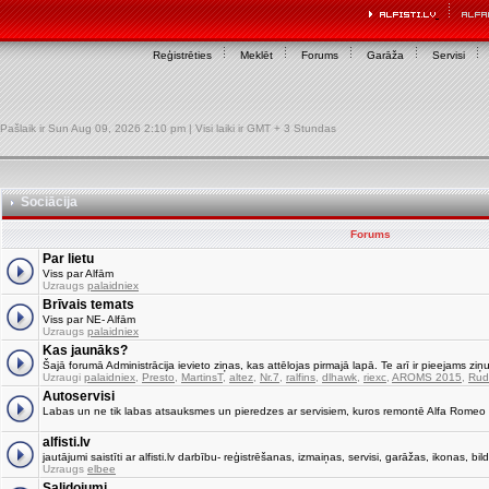
Reģistrēties
Meklēt
Forums
Garāža
Servisi
Pašlaik ir Sun Aug 09, 2026 2:10 pm | Visi laiki ir GMT + 3 Stundas
Sociācija
Forums
Par lietu
Viss par Alfām
Uzraugs
palaidniex
Brīvais temats
Viss par NE- Alfām
Uzraugs
palaidniex
Kas jaunāks?
Šajā forumā Administrācija ievieto ziņas, kas attēlojas pirmajā lapā. Te arī ir pieejams ziņu
Uzraugi
palaidniex
,
Presto
,
MartinsT
,
altez
,
Nr.7
,
ralfins
,
dlhawk
,
riexc
,
AROMS 2015
,
Rud
Autoservisi
Labas un ne tik labas atsauksmes un pieredzes ar servisiem, kuros remontē Alfa Romeo
alfisti.lv
jautājumi saistīti ar alfisti.lv darbību- reģistrēšanas, izmaiņas, servisi, garāžas, ikonas, bild
Uzraugs
elbee
Salidojumi