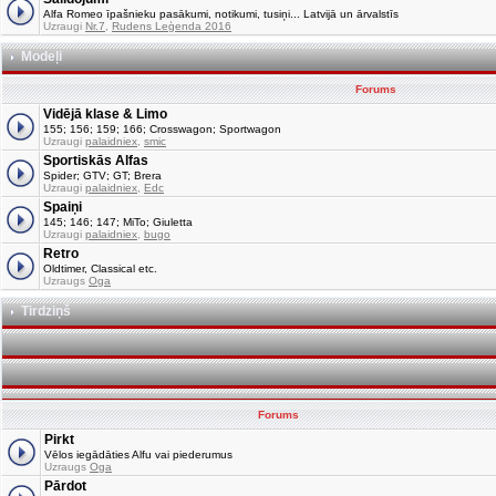
Alfa Romeo īpašnieku pasākumi, notikumi, tusiņi... Latvijā un ārvalstīs
Uzraugi
Nr.7
,
Rudens Leģenda 2016
Modeļi
Forums
Vidējā klase & Limo
155; 156; 159; 166; Crosswagon; Sportwagon
Uzraugi
palaidniex
,
smic
Sportiskās Alfas
Spider; GTV; GT; Brera
Uzraugi
palaidniex
,
Edc
Spaiņi
145; 146; 147; MiTo; Giuletta
Uzraugi
palaidniex
,
bugo
Retro
Oldtimer, Classical etc.
Uzraugs
Oga
Tirdziņš
Forums
Pirkt
Vēlos iegādāties Alfu vai piederumus
Uzraugs
Oga
Pārdot