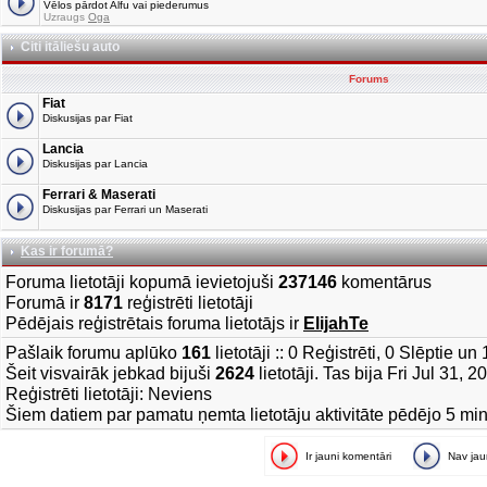
Vēlos pārdot Alfu vai piederumus
Uzraugs
Oga
Citi itāliešu auto
Forums
Fiat
Diskusijas par Fiat
Lancia
Diskusijas par Lancia
Ferrari & Maserati
Diskusijas par Ferrari un Maserati
Kas ir forumā?
Foruma lietotāji kopumā ievietojuši
237146
komentārus
Forumā ir
8171
reģistrēti lietotāji
Pēdējais reģistrētais foruma lietotājs ir
ElijahTe
Pašlaik forumu aplūko
161
lietotāji :: 0 Reģistrēti, 0 Slēptie u
Šeit visvairāk jebkad bijuši
2624
lietotāji. Tas bija Fri Jul 31, 
Reģistrēti lietotāji: Neviens
Šiem datiem par pamatu ņemta lietotāju aktivitāte pēdējo 5 mi
Ir jauni komentāri
Nav ja