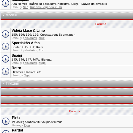
Alfa Romeo īpašnieku pasākumi, notikumi, tusiņi... Latvijā un ārvalstīs
Uzraugi
Nr.7
,
Rudens Leģenda 2016
Modeļi
Forums
Vidējā klase & Limo
155; 156; 159; 166; Crosswagon; Sportwagon
Uzraugi
palaidniex
,
smic
Sportiskās Alfas
Spider; GTV; GT; Brera
Uzraugi
palaidniex
,
Edc
Spaiņi
145; 146; 147; MiTo; Giuletta
Uzraugi
palaidniex
,
bugo
Retro
Oldtimer, Classical etc.
Uzraugs
Oga
Tirdziņš
Forums
Pirkt
Vēlos iegādāties Alfu vai piederumus
Uzraugs
Oga
Pārdot