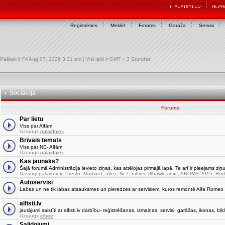
Reģistrēties
Meklēt
Forums
Garāža
Servisi
Pašlaik ir Fri Aug 07, 2026 3:31 pm | Visi laiki ir GMT + 3 Stundas
Sociācija
Forums
Par lietu
Viss par Alfām
Uzraugs
palaidniex
Brīvais temats
Viss par NE- Alfām
Uzraugs
palaidniex
Kas jaunāks?
Šajā forumā Administrācija ievieto ziņas, kas attēlojas pirmajā lapā. Te arī ir pieejams ziņu
Uzraugi
palaidniex
,
Presto
,
MartinsT
,
altez
,
Nr.7
,
ralfins
,
dlhawk
,
riexc
,
AROMS 2015
,
Rud
Autoservisi
Labas un ne tik labas atsauksmes un pieredzes ar servisiem, kuros remontē Alfa Romeo
alfisti.lv
jautājumi saistīti ar alfisti.lv darbību- reģistrēšanas, izmaiņas, servisi, garāžas, ikonas, bild
Uzraugs
elbee
Salidojumi