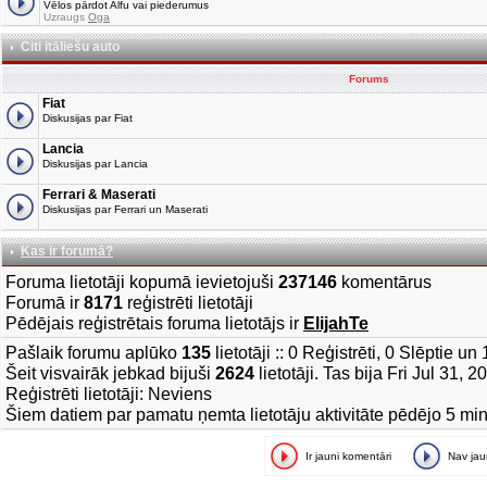
Vēlos pārdot Alfu vai piederumus
Uzraugs
Oga
Citi itāliešu auto
Forums
Fiat
Diskusijas par Fiat
Lancia
Diskusijas par Lancia
Ferrari & Maserati
Diskusijas par Ferrari un Maserati
Kas ir forumā?
Foruma lietotāji kopumā ievietojuši
237146
komentārus
Forumā ir
8171
reģistrēti lietotāji
Pēdējais reģistrētais foruma lietotājs ir
ElijahTe
Pašlaik forumu aplūko
135
lietotāji :: 0 Reģistrēti, 0 Slēptie u
Šeit visvairāk jebkad bijuši
2624
lietotāji. Tas bija Fri Jul 31, 
Reģistrēti lietotāji: Neviens
Šiem datiem par pamatu ņemta lietotāju aktivitāte pēdējo 5 mi
Ir jauni komentāri
Nav ja