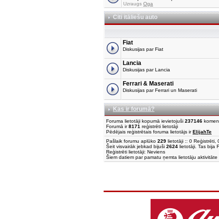
Uzraugs
Oga
Citi itāliešu auto
Fiat
Diskusijas par Fiat
Lancia
Diskusijas par Lancia
Ferrari & Maserati
Diskusijas par Ferrari un Maserati
Kas ir forumā?
Foruma lietotāji kopumā ievietojuši
237146
komen
Forumā ir
8171
reģistrēti lietotāji
Pēdējais reģistrētais foruma lietotājs ir
ElijahTe
Pašlaik forumu aplūko
229
lietotāji :: 0 Reģistrēt
Šeit visvairāk jebkad bijuši
2624
lietotāji. Tas bija
Reģistrēti lietotāji: Neviens
Šiem datiem par pamatu ņemta lietotāju aktivitāte