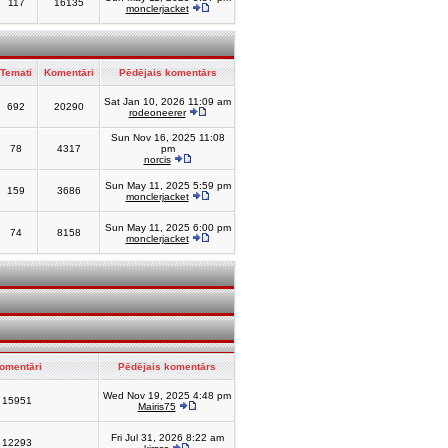
117
16135
monclerjacket
Temati
Komentāri
Pēdējais komentārs
Sat Jan 10, 2026 11:09 am
692
20290
rodeoneerer
Sun Nov 16, 2025 11:08
78
4317
pm
norcis
Sun May 11, 2025 5:59 pm
159
3686
monclerjacket
Sun May 11, 2025 6:00 pm
74
8158
monclerjacket
omentāri
Pēdējais komentārs
Wed Nov 19, 2025 4:48 pm
15951
Mairis75
Fri Jul 31, 2026 8:22 am
12293