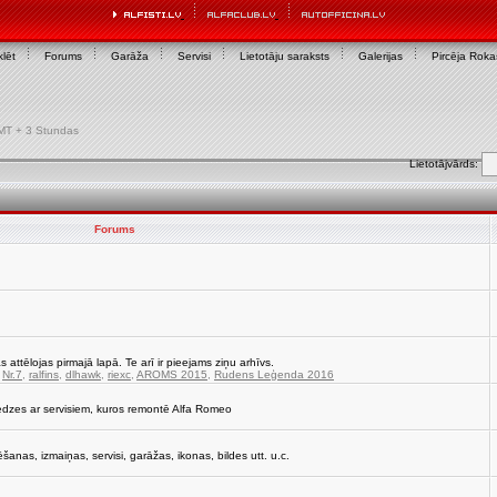
lēt
Forums
Garāža
Servisi
Lietotāju saraksts
Galerijas
Pircēja Rok
 GMT + 3 Stundas
Lietotājvārds:
Forums
s attēlojas pirmajā lapā. Te arī ir pieejams ziņu arhīvs.
,
Nr.7
,
ralfins
,
dlhawk
,
riexc
,
AROMS 2015
,
Rudens Leģenda 2016
edzes ar servisiem, kuros remontē Alfa Romeo
strēšanas, izmaiņas, servisi, garāžas, ikonas, bildes utt. u.c.