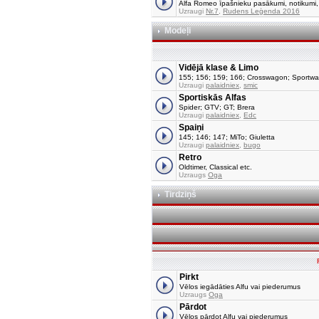
Alfa Romeo īpašnieku pasākumi, notikumi, tu
Uzraugi
Nr.7
,
Rudens Leģenda 2016
Modeļi
Vidējā klase & Limo
155; 156; 159; 166; Crosswagon; Sportw
Uzraugi
palaidniex
,
smic
Sportiskās Alfas
Spider; GTV; GT; Brera
Uzraugi
palaidniex
,
Edc
Spaiņi
145; 146; 147; MiTo; Giuletta
Uzraugi
palaidniex
,
bugo
Retro
Oldtimer, Classical etc.
Uzraugs
Oga
Tirdziņš
Pirkt
Vēlos iegādāties Alfu vai piederumus
Uzraugs
Oga
Pārdot
Vēlos pārdot Alfu vai piederumus