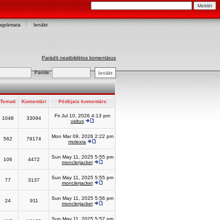
asgrāmata
Ienākt
Parādīt neatbildētos komentārus
Parole:
Temati
Komentāri
Pēdējais komentārs
Fri Jul 10, 2026 4:13 pm
1048
33094
valtus
Mon Mar 09, 2026 2:22 pm
562
79174
molexra
Sun May 11, 2025 5:55 pm
106
4472
monclerjacket
Sun May 11, 2025 5:55 pm
77
3137
monclerjacket
Sun May 11, 2025 5:56 pm
24
911
monclerjacket
Sun May 11, 2025 5:57 pm