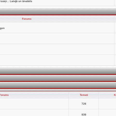
siņi... Latvijā un ārvalstīs
Forums
agon
Forums
Temati
K
726
939