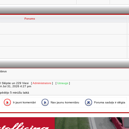
Forums
tārus
i, 0 Slēptie un 229 Viesi [
Administrators
] [
Uzraugs
]
 Fri Jul 31, 2026 4:27 pm
 pēdējo 5 minūšu laikā
Ir jauni komentāri
Nav jaunu komentāru
Foruma sadaļa ir slēgta