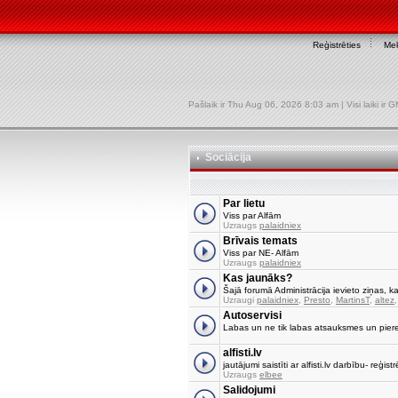
Reģistrēties
Mek
Pašlaik ir Thu Aug 06, 2026 8:03 am | Visi laiki ir
Sociācija
Par lietu
Viss par Alfām
Uzraugs
palaidniex
Brīvais temats
Viss par NE- Alfām
Uzraugs
palaidniex
Kas jaunāks?
Šajā forumā Administrācija ievieto ziņas, ka
Uzraugi
palaidniex
,
Presto
,
MartinsT
,
altez
Autoservisi
Labas un ne tik labas atsauksmes un pier
alfisti.lv
jautājumi saistīti ar alfisti.lv darbību- reģi
Uzraugs
elbee
Salidojumi