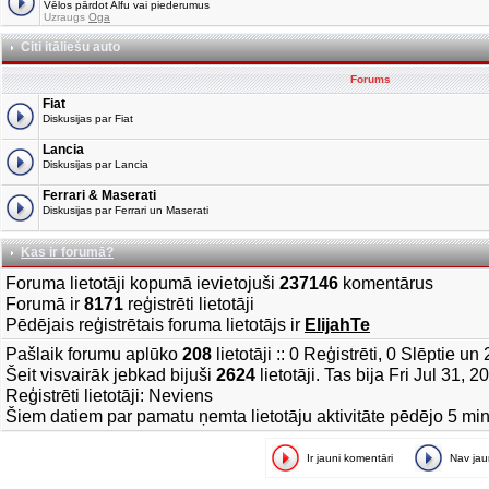
Vēlos pārdot Alfu vai piederumus
Uzraugs
Oga
Citi itāliešu auto
Forums
Fiat
Diskusijas par Fiat
Lancia
Diskusijas par Lancia
Ferrari & Maserati
Diskusijas par Ferrari un Maserati
Kas ir forumā?
Foruma lietotāji kopumā ievietojuši
237146
komentārus
Forumā ir
8171
reģistrēti lietotāji
Pēdējais reģistrētais foruma lietotājs ir
ElijahTe
Pašlaik forumu aplūko
208
lietotāji :: 0 Reģistrēti, 0 Slēptie u
Šeit visvairāk jebkad bijuši
2624
lietotāji. Tas bija Fri Jul 31, 
Reģistrēti lietotāji: Neviens
Šiem datiem par pamatu ņemta lietotāju aktivitāte pēdējo 5 mi
Ir jauni komentāri
Nav ja