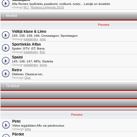
Alfa Romeo īpašnieku pasākumi, notikumi, tusiņi... Latvijā un ārvalstīs
Uzraugi
Nr.7
,
Rudens Leģenda 2016
Modeļi
Forums
Vidējā klase & Limo
155; 156; 159; 166; Crosswagon; Sportwagon
Uzraugi
palaidniex
,
smic
Sportiskās Alfas
Spider; GTV; GT; Brera
Uzraugi
palaidniex
,
Edc
Spaiņi
145; 146; 147; MiTo; Giuletta
Uzraugi
palaidniex
,
bugo
Retro
Oldtimer, Classical etc.
Uzraugs
Oga
Tirdziņš
Forums
Pirkt
Vēlos iegādāties Alfu vai piederumus
Uzraugs
Oga
Pārdot