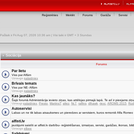
Reģistrēties
Meklēt
Forums
Garāža
Servisi
Pašlaik ir Fri Aug 07, 2026 10:36 am | Visi laiki ir GMT + 3 Stundas
Sociācija
Forums
Par lietu
Viss par Alfām
Uzraugs
palaidniex
Brīvais temats
Viss par NE- Alfām
Uzraugs
palaidniex
Kas jaunāks?
Šajā forumā Administrācija ievieto ziņas, kas attēlojas pirmajā lapā. Te arī ir pieejams ziņu
Uzraugi
palaidniex
,
Presto
,
MartinsT
,
altez
,
Nr.7
,
ralfins
,
dlhawk
,
riexc
,
AROMS 2015
,
Rud
Autoservisi
Labas un ne tik labas atsauksmes un pieredzes ar servisiem, kuros remontē Alfa Romeo
alfisti.lv
jautājumi saistīti ar alfisti.lv darbību- reģistrēšanas, izmaiņas, servisi, garāžas, ikonas, bild
Uzraugs
elbee
Salidojumi