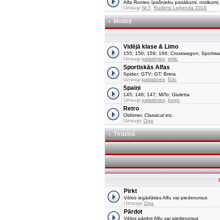
Alfa Romeo īpašnieku pasākumi, notikumi, tu
Uzraugi
Nr.7
,
Rudens Leģenda 2016
Modeļi
Vidējā klase & Limo
155; 156; 159; 166; Crosswagon; Sportw
Uzraugi
palaidniex
,
smic
Sportiskās Alfas
Spider; GTV; GT; Brera
Uzraugi
palaidniex
,
Edc
Spaiņi
145; 146; 147; MiTo; Giuletta
Uzraugi
palaidniex
,
bugo
Retro
Oldtimer, Classical etc.
Uzraugs
Oga
Tirdziņš
Pirkt
Vēlos iegādāties Alfu vai piederumus
Uzraugs
Oga
Pārdot
Vēlos pārdot Alfu vai piederumus