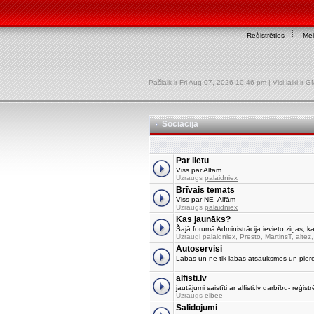
Reģistrēties
Mek
Pašlaik ir Fri Aug 07, 2026 10:46 pm | Visi laiki ir
Sociācija
Par lietu
Viss par Alfām
Uzraugs
palaidniex
Brīvais temats
Viss par NE- Alfām
Uzraugs
palaidniex
Kas jaunāks?
Šajā forumā Administrācija ievieto ziņas, ka
Uzraugi
palaidniex
,
Presto
,
MartinsT
,
altez
Autoservisi
Labas un ne tik labas atsauksmes un pier
alfisti.lv
jautājumi saistīti ar alfisti.lv darbību- reģi
Uzraugs
elbee
Salidojumi