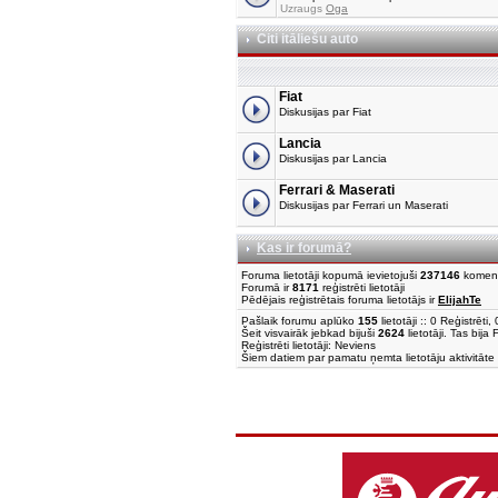
Uzraugs
Oga
Citi itāliešu auto
Fiat
Diskusijas par Fiat
Lancia
Diskusijas par Lancia
Ferrari & Maserati
Diskusijas par Ferrari un Maserati
Kas ir forumā?
Foruma lietotāji kopumā ievietojuši
237146
komen
Forumā ir
8171
reģistrēti lietotāji
Pēdējais reģistrētais foruma lietotājs ir
ElijahTe
Pašlaik forumu aplūko
155
lietotāji :: 0 Reģistrēt
Šeit visvairāk jebkad bijuši
2624
lietotāji. Tas bija
Reģistrēti lietotāji: Neviens
Šiem datiem par pamatu ņemta lietotāju aktivitāte