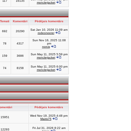
117
16135
monclerjacket
Temati
Komentāri
Pēdējais komentārs
Sat Jan 10, 2026 11:09 am
692
20290
rodeoneerer
Sun Nov 16, 2025 11:08
78
4317
pm
norcis
Sun May 11, 2025 5:59 pm
159
3686
monclerjacket
Sun May 11, 2025 6:00 pm
74
8158
monclerjacket
omentāri
Pēdējais komentārs
Wed Nov 19, 2025 4:48 pm
15951
Mairis75
Fri Jul 31, 2026 8:22 am
12293