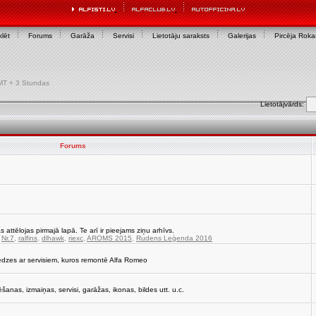
lēt
Forums
Garāža
Servisi
Lietotāju saraksts
Galerijas
Pircēja Rok
 GMT + 3 Stundas
Lietotājvārds:
Forums
s attēlojas pirmajā lapā. Te arī ir pieejams ziņu arhīvs.
,
Nr.7
,
ralfins
,
dlhawk
,
riexc
,
AROMS 2015
,
Rudens Leģenda 2016
edzes ar servisiem, kuros remontē Alfa Romeo
strēšanas, izmaiņas, servisi, garāžas, ikonas, bildes utt. u.c.