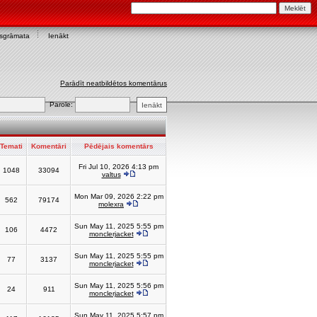
asgrāmata
Ienākt
Parādīt neatbildētos komentārus
Parole:
Temati
Komentāri
Pēdējais komentārs
Fri Jul 10, 2026 4:13 pm
1048
33094
valtus
Mon Mar 09, 2026 2:22 pm
562
79174
molexra
Sun May 11, 2025 5:55 pm
106
4472
monclerjacket
Sun May 11, 2025 5:55 pm
77
3137
monclerjacket
Sun May 11, 2025 5:56 pm
24
911
monclerjacket
Sun May 11, 2025 5:57 pm