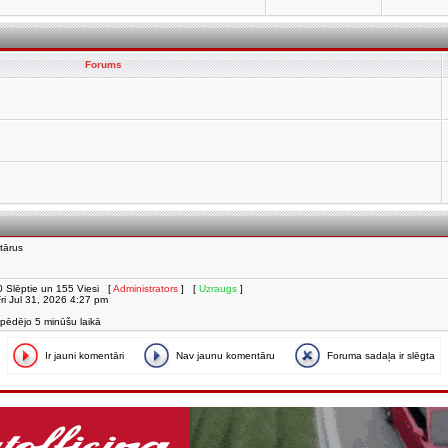
Forums
tārus
i, 0 Slēptie un 155 Viesi [
Administrators
] [
Uzraugs
]
 Fri Jul 31, 2026 4:27 pm
 pēdējo 5 minūšu laikā
Ir jauni komentāri
Nav jaunu komentāru
Foruma sadaļa ir slēgta