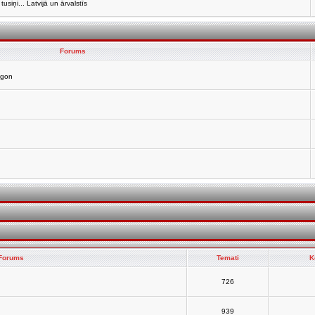
siņi... Latvijā un ārvalstīs
Forums
agon
Forums
Temati
K
726
939