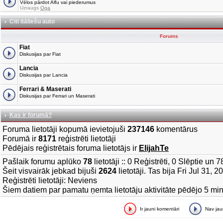
Vēlos pārdot Alfu vai piederumus
Uzraugs
Oga
Citi itāliešu auto
Forums
Fiat
Diskusijas par Fiat
Lancia
Diskusijas par Lancia
Ferrari & Maserati
Diskusijas par Ferrari un Maserati
Kas ir forumā?
Foruma lietotāji kopumā ievietojuši
237146
komentārus
Forumā ir
8171
reģistrēti lietotāji
Pēdējais reģistrētais foruma lietotājs ir
ElijahTe
Pašlaik forumu aplūko
78
lietotāji :: 0 Reģistrēti, 0 Slēptie un 
Šeit visvairāk jebkad bijuši
2624
lietotāji. Tas bija Fri Jul 31, 
Reģistrēti lietotāji: Neviens
Šiem datiem par pamatu ņemta lietotāju aktivitāte pēdējo 5 mi
Ir jauni komentāri
Nav ja