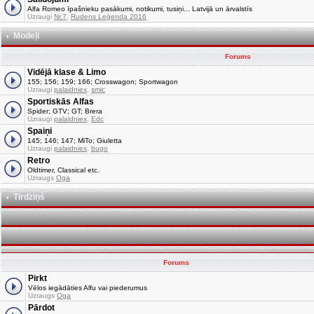
Alfa Romeo īpašnieku pasākumi, notikumi, tusiņi... Latvijā un ārvalstīs
Uzraugi
Nr.7
,
Rudens Leģenda 2016
Modeļi
Forums
Vidējā klase & Limo
155; 156; 159; 166; Crosswagon; Sportwagon
Uzraugi
palaidniex
,
smic
Sportiskās Alfas
Spider; GTV; GT; Brera
Uzraugi
palaidniex
,
Edc
Spaiņi
145; 146; 147; MiTo; Giuletta
Uzraugi
palaidniex
,
bugo
Retro
Oldtimer, Classical etc.
Uzraugs
Oga
Tirdziņš
Forums
Pirkt
Vēlos iegādāties Alfu vai piederumus
Uzraugs
Oga
Pārdot