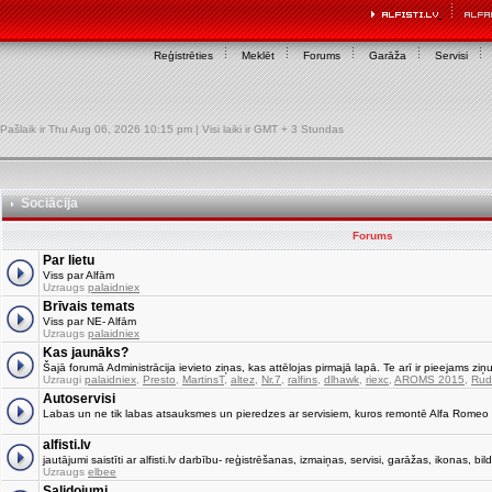
Reģistrēties
Meklēt
Forums
Garāža
Servisi
Pašlaik ir Thu Aug 06, 2026 10:15 pm | Visi laiki ir GMT + 3 Stundas
Sociācija
Forums
Par lietu
Viss par Alfām
Uzraugs
palaidniex
Brīvais temats
Viss par NE- Alfām
Uzraugs
palaidniex
Kas jaunāks?
Šajā forumā Administrācija ievieto ziņas, kas attēlojas pirmajā lapā. Te arī ir pieejams ziņu
Uzraugi
palaidniex
,
Presto
,
MartinsT
,
altez
,
Nr.7
,
ralfins
,
dlhawk
,
riexc
,
AROMS 2015
,
Rud
Autoservisi
Labas un ne tik labas atsauksmes un pieredzes ar servisiem, kuros remontē Alfa Romeo
alfisti.lv
jautājumi saistīti ar alfisti.lv darbību- reģistrēšanas, izmaiņas, servisi, garāžas, ikonas, bild
Uzraugs
elbee
Salidojumi