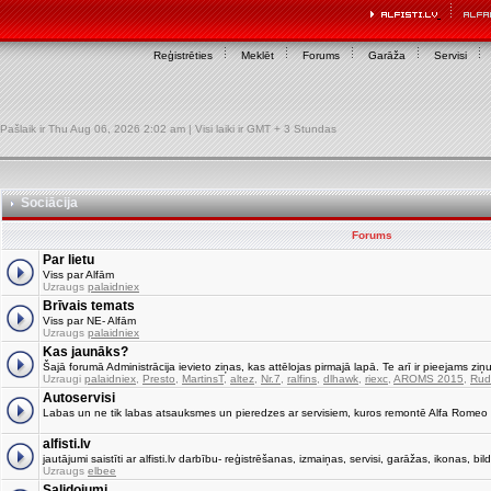
Reģistrēties
Meklēt
Forums
Garāža
Servisi
Pašlaik ir Thu Aug 06, 2026 2:02 am | Visi laiki ir GMT + 3 Stundas
Sociācija
Forums
Par lietu
Viss par Alfām
Uzraugs
palaidniex
Brīvais temats
Viss par NE- Alfām
Uzraugs
palaidniex
Kas jaunāks?
Šajā forumā Administrācija ievieto ziņas, kas attēlojas pirmajā lapā. Te arī ir pieejams ziņu
Uzraugi
palaidniex
,
Presto
,
MartinsT
,
altez
,
Nr.7
,
ralfins
,
dlhawk
,
riexc
,
AROMS 2015
,
Rud
Autoservisi
Labas un ne tik labas atsauksmes un pieredzes ar servisiem, kuros remontē Alfa Romeo
alfisti.lv
jautājumi saistīti ar alfisti.lv darbību- reģistrēšanas, izmaiņas, servisi, garāžas, ikonas, bild
Uzraugs
elbee
Salidojumi