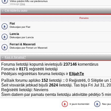
Vēlos pārdot Alfu vai piederumus
Uzraugs
Oga
Citi itāliešu auto
Forums
Fiat
Diskusijas par Fiat
Lancia
Diskusijas par Lancia
Ferrari & Maserati
Diskusijas par Ferrari un Maserati
Kas ir forumā?
Foruma lietotāji kopumā ievietojuši
237146
komentārus
Forumā ir
8171
reģistrēti lietotāji
Pēdējais reģistrētais foruma lietotājs ir
ElijahTe
Pašlaik forumu aplūko
152
lietotāji :: 0 Reģistrēti, 0 Slēptie u
Šeit visvairāk jebkad bijuši
2624
lietotāji. Tas bija Fri Jul 31, 
Reģistrēti lietotāji: Neviens
Šiem datiem par pamatu ņemta lietotāju aktivitāte pēdējo 5 mi
Ir jauni komentāri
Nav ja