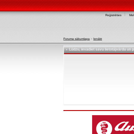
Reģistrēties
Mek
Foruma sākumlapa
»
Ienākt
Lūdzu, ievadiet savu lietotājvārdu un p