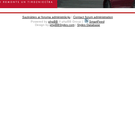
Sazināties ar foruma administrāciju
|
Contact forum administration
Powered by
phpBB
© phpBB Group |
SmartFeed
Design by
phpBBStyles.com
|
Styles Database