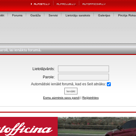
lēt
Forums
Garāža
Servisi
Lietotāju saraksts
Galerijas
Pircēja Rok
aroli, lai ienāktu forumā.
Lietotājvārds:
Parole:
Automātiski ienākt forumā, kad es šeit atnāku:
Esmu aizmirsis savu paroli
|
Reģistrēties