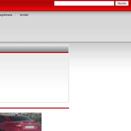
asgrāmata
Ienākt