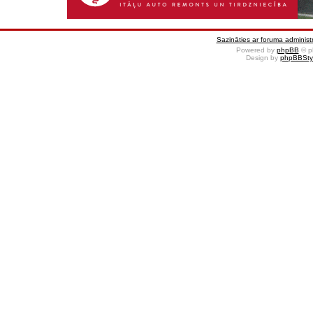
Sazināties ar foruma administr
Powered by
phpBB
© p
Design by
phpBBSty