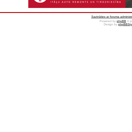
Sazināties ar foruma administr
Powered by
phpBB
© p
Design by
phpBBSty