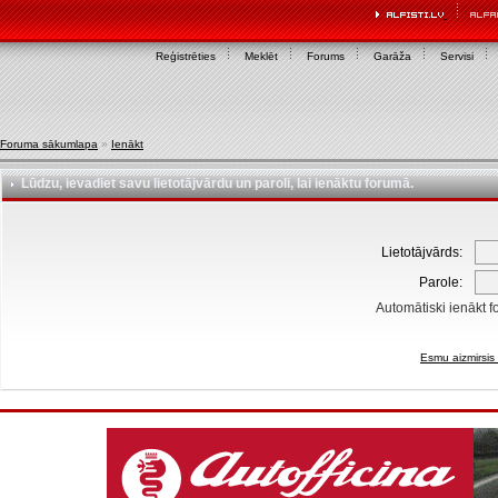
Reģistrēties
Meklēt
Forums
Garāža
Servisi
Foruma sākumlapa
»
Ienākt
Lūdzu, ievadiet savu lietotājvārdu un paroli, lai ienāktu forumā.
Lietotājvārds:
Parole:
Automātiski ienākt f
Esmu aizmirsis 