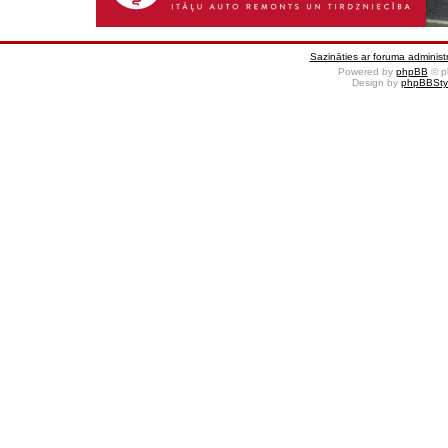
Sazināties ar foruma administr
Powered by
phpBB
© p
Design by
phpBBSty