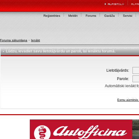
Reģistrēties
Meklēt
Forums
Garāža
Servisi
Foruma sākumlapa
»
Ienākt
Lūdzu, ievadiet savu lietotājvārdu un paroli, lai ienāktu forumā.
Lietotājvārds:
Parole:
Automātiski ienākt f
Esmu aizmirsis 