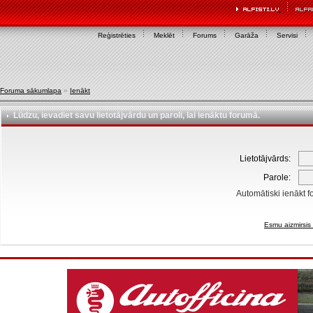
Reģistrēties
Meklēt
Forums
Garāža
Servisi
Foruma sākumlapa
»
Ienākt
Lūdzu, ievadiet savu lietotājvārdu un paroli, lai ienāktu forumā.
Lietotājvārds:
Parole:
Automātiski ienākt f
Esmu aizmirsis 