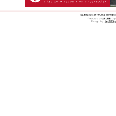
Sazināties ar foruma administr
Powered by
phpBB
© p
Design by
phpBBSty