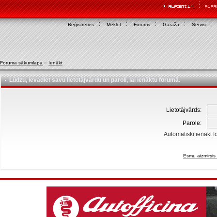
Reģistrēties
Meklēt
Forums
Garāža
Servisi
Foruma sākumlapa
»
Ienākt
Lūdzu, ievadiet savu lietotājvārdu un paroli, lai ienāktu forumā.
Lietotājvārds:
Parole:
Automātiski ienākt f
Esmu aizmirsis 