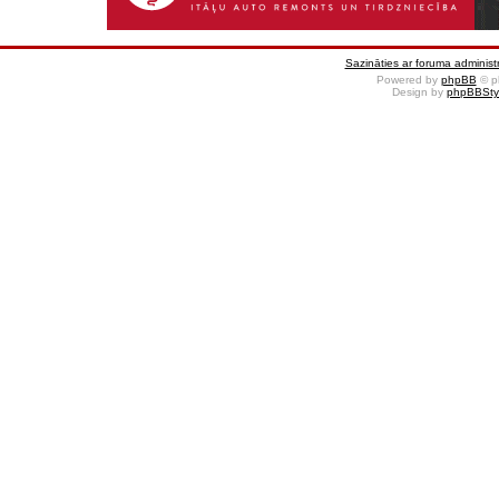
Sazināties ar foruma administr
Powered by
phpBB
© p
Design by
phpBBSty