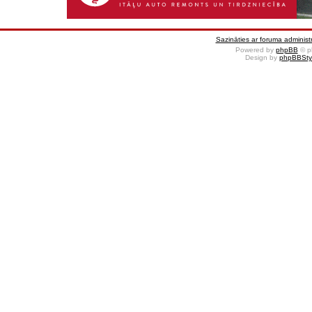
Sazināties ar foruma administr
Powered by
phpBB
© p
Design by
phpBBSty