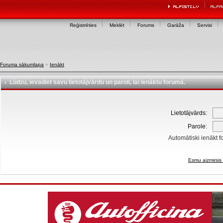
Reģistrēties
Meklēt
Forums
Garāža
Servisi
Foruma sākumlapa
»
Ienākt
Lūdzu, ievadiet savu lietotājvārdu un paroli, lai ienāktu forumā.
Lietotājvārds:
Parole:
Automātiski ienākt f
Esmu aizmirsis 