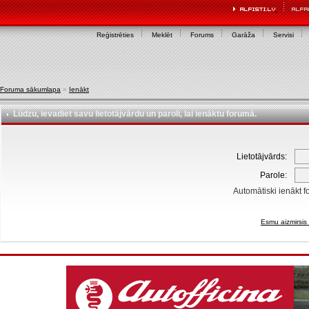
Reģistrēties
Meklēt
Forums
Garāža
Servisi
Foruma sākumlapa
»
Ienākt
Lūdzu, ievadiet savu lietotājvārdu un paroli, lai ienāktu forumā.
Lietotājvārds:
Parole:
Automātiski ienākt f
Esmu aizmirsis 