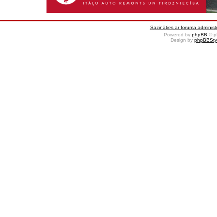
Sazināties ar foruma administr
Powered by
phpBB
© p
Design by
phpBBSty