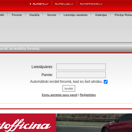
lēt
Forums
Garāža
Servisi
Lietotāju saraksts
Galerijas
Pircēja Rok
aroli, lai ienāktu forumā.
Lietotājvārds:
Parole:
Automātiski ienākt forumā, kad es šeit atnāku:
Esmu aizmirsis savu paroli
|
Reģistrēties