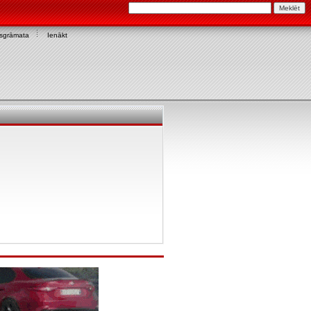
asgrāmata
Ienākt