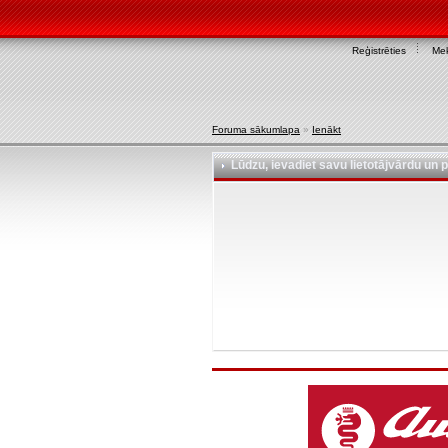
Reģistrēties
Mek
Foruma sākumlapa
»
Ienākt
Lūdzu, ievadiet savu lietotājvārdu un p