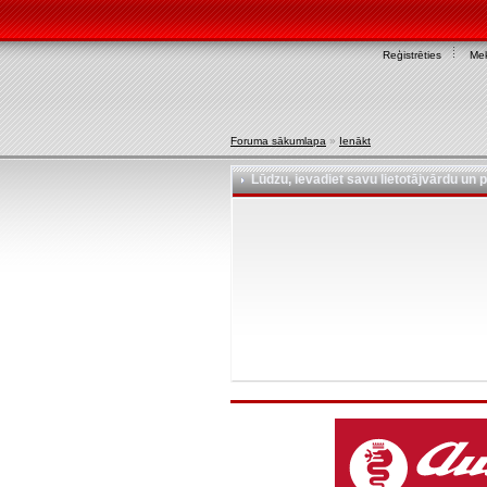
Reģistrēties
Mek
Foruma sākumlapa
»
Ienākt
Lūdzu, ievadiet savu lietotājvārdu un p