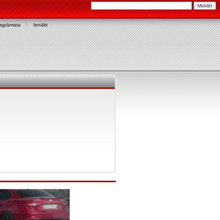
asgrāmata
Ienākt