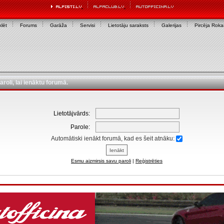
lēt
Forums
Garāža
Servisi
Lietotāju saraksts
Galerijas
Pircēja Rok
aroli, lai ienāktu forumā.
Lietotājvārds:
Parole:
Automātiski ienākt forumā, kad es šeit atnāku:
Esmu aizmirsis savu paroli
|
Reģistrēties