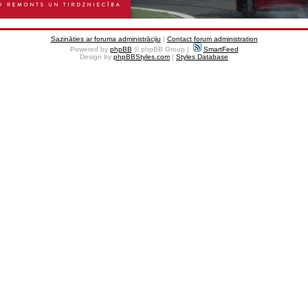
Sazināties ar foruma administrāciju
|
Contact forum administration
Powered by
phpBB
© phpBB Group |
SmartFeed
Design by
phpBBStyles.com
|
Styles Database