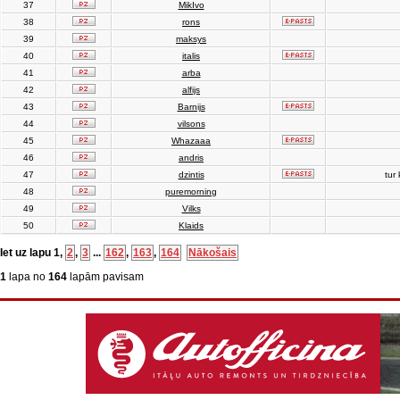
37
MikIvo
38
rons
39
maksys
40
italis
41
arba
42
alfijs
43
Barnijs
44
vilsons
45
Whazaaa
46
andris
47
dzintis
tur 
48
puremorning
49
Vilks
50
Klaids
Iet uz lapu
1
,
2
,
3
...
162
,
163
,
164
Nākošais
1
lapa no
164
lapām pavisam