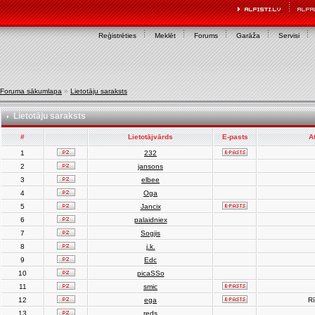
Reģistrēties
Meklēt
Forums
Garāža
Servisi
Foruma sākumlapa
»
Lietotāju saraksts
Lietotāju saraksts
#
Lietotājvārds
E-pasts
A
1
232
2
jansons
3
elbee
4
Oga
5
Jancix
6
palaidniex
7
Sogjis
8
j.k.
9
Edc
10
picaSSo
11
smic
12
ega
Rī
13
reds