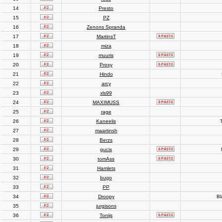
14
Presto
15
PZ
16
Zenons Spranda
17
MartinsT
18
miza
19
muuris
20
Proxy
21
Hindo
22
arcy
23
xls99
24
MAXIMUSS
25
rage
26
Kaneelis
T
27
maartinsh
28
Berzs
29
gucis
30
tomAss
31
Hamlets
32
bugo
33
PP
34
Droopy
Bl
35
jurgisons
36
Tonijs