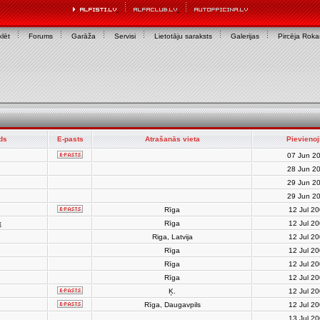
lēt
Forums
Garāža
Servisi
Lietotāju saraksts
Galerijas
Pircēja Rok
rds
E-pasts
Atrašanās vieta
Pievienoj
07 Jun 2
28 Jun 2
29 Jun 2
29 Jun 2
Rīga
12 Jul 2
x
Rīga
12 Jul 2
Riga, Latvija
12 Jul 2
Rīga
12 Jul 2
Rīga
12 Jul 2
Rīga
12 Jul 2
Ķ.
12 Jul 2
Rīga, Daugavpils
12 Jul 2
13 Jul 2