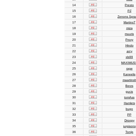
14
Presto
15
PZ
16
Zenons Spr
17
MartinsT
18
miza
19
muuris
20
Proxy
21
Hindo
22
arcy
23
xls99
24
MAXIMUS
25
rage
26
Kaneelis
27
maartins
28
Berzs
29
gucis
30
tomAss
31
Hamlets
32
bugo
33
PP
34
Droopy
35
jurgisons
36
Tonijs