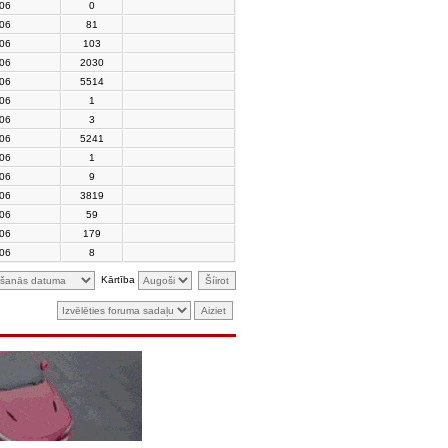
006
0
006
81
006
103
006
2030
006
5514
006
1
006
3
006
5241
006
1
006
9
006
3819
006
59
006
179
006
8
Kārtība