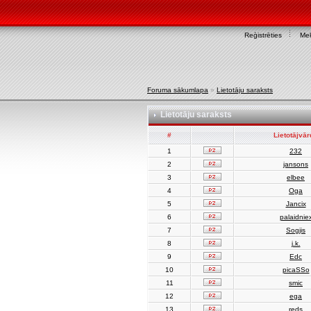
Reģistrēties
Mek
Foruma sākumlapa
»
Lietotāju saraksts
Lietotāju saraksts
#
Lietotājvā
1
232
2
jansons
3
elbee
4
Oga
5
Jancix
6
palaidnie
7
Sogjis
8
j.k.
9
Edc
10
picaSSo
11
smic
12
ega
13
reds