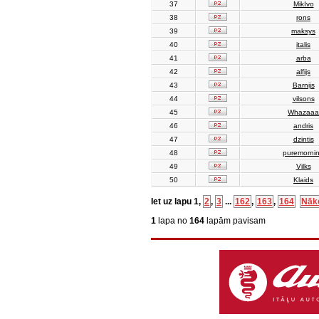
37
MikIvo
38
rons
39
maksys
40
italis
41
arba
42
alfijs
43
Barnijs
44
vilsons
45
Whazaaa
46
andris
47
dzintis
48
puremorni
49
Vilks
50
Klaids
Iet uz lapu
1
,
2
,
3
...
162
,
163
,
164
Nāk
1
lapa no
164
lapām pavisam