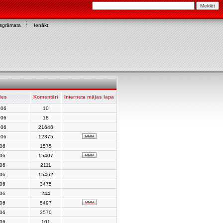
asgrāmata
Ienākt
ies
Komentāri
Interneta mājas lapa
006
10
006
18
006
21646
006
12375
006
1575
006
15407
006
2111
006
15462
006
3475
006
244
006
5497
006
3570
006
101