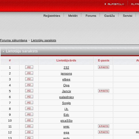
Reģistrēties
Meklēt
Forums
Garāža
Servisi
Foruma sākumlapa
»
Lietotāju saraksts
Lietotāju saraksts
#
Lietotājvārds
E-pasts
A
1
232
2
jansons
3
elbee
4
Oga
5
Jancix
6
palaidniex
7
Sogjis
8
j.k.
9
Edc
10
picaSSo
11
smic
12
ega
Rī
13
reds