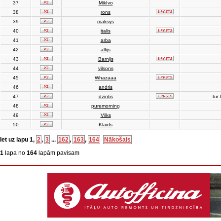
37
MikIvo
38
rons
39
maksys
40
italis
41
arba
42
alfijs
43
Barnijs
44
vilsons
45
Whazaaa
46
andris
47
dzintis
tur 
48
puremorning
49
Vilks
50
Klaids
Iet uz lapu
1
,
2
,
3
...
162
,
163
,
164
Nākošais
1
lapa no
164
lapām pavisam