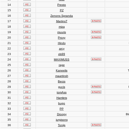
14
Presto
15
PZ
16
Zenons Spranda
17
MartinsT
18
miza
19
muuris
20
Proxy
21
Hindo
22
arcy
23
xls99
24
MAXIMUSS
25
rage
26
Kaneelis
T
27
maartinsh
28
Berzs
29
gucis
30
tomAss
31
Hamlets
32
bugo
33
PP
34
Droopy
Bl
35
jurgisons
36
Tonijs