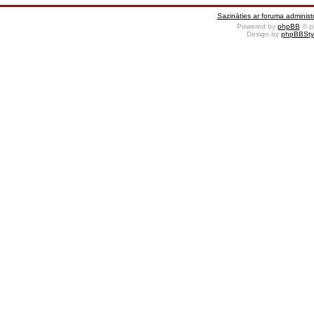
Sazināties ar foruma administr
Powered by
phpBB
© p
Design by
phpBBSty