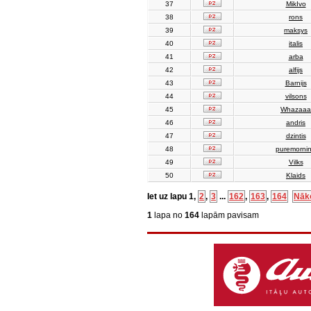
37
MikIvo
38
rons
39
maksys
40
italis
41
arba
42
alfijs
43
Barnijs
44
vilsons
45
Whazaaa
46
andris
47
dzintis
48
puremorni
49
Vilks
50
Klaids
Iet uz lapu
1
,
2
,
3
...
162
,
163
,
164
Nāk
1
lapa no
164
lapām pavisam