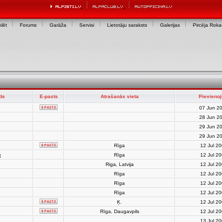
lēt
Forums
Garāža
Servisi
Lietotāju saraksts
Galerijas
Pircēja Rok
rds
E-pasts
Atrašanās vieta
Pievienoj
07 Jun 2
28 Jun 2
29 Jun 2
29 Jun 2
Rīga
12 Jul 2
x
Rīga
12 Jul 2
Riga, Latvija
12 Jul 2
Rīga
12 Jul 2
Rīga
12 Jul 2
Rīga
12 Jul 2
Ķ.
12 Jul 2
Rīga, Daugavpils
12 Jul 2
13 Jul 2