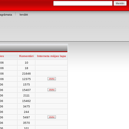
asgrāmata
Ienākt
ies
Komentāri
Interneta mājas lapa
006
10
006
18
006
21646
006
12375
006
1575
006
15407
006
2111
006
15462
006
3475
006
244
006
5497
006
3570
006
101