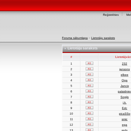
Reģistrēties
Mek
Foruma sākumlapa
»
Lietotāju saraksts
Lietotāju saraksts
#
Lietotājvā
1
232
2
jansons
3
elbee
4
Oga
5
Jancix
6
palaidnie
7
Sogjis
8
j.k.
9
Edc
10
picaSSo
11
smic
12
ega
13
reds