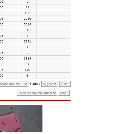
006
0
006
81
006
103
006
2030
006
5514
006
1
006
3
006
5241
006
1
006
9
006
3819
006
59
006
179
006
8
Kārtība