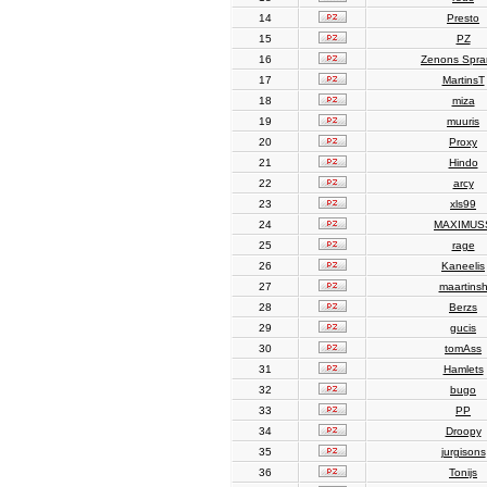
14
Presto
15
PZ
16
Zenons Spr
17
MartinsT
18
miza
19
muuris
20
Proxy
21
Hindo
22
arcy
23
xls99
24
MAXIMUS
25
rage
26
Kaneelis
27
maartins
28
Berzs
29
gucis
30
tomAss
31
Hamlets
32
bugo
33
PP
34
Droopy
35
jurgisons
36
Tonijs