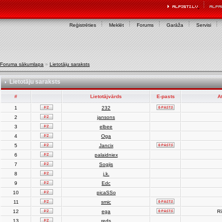
Reģistrēties
Meklēt
Forums
Garāža
Servisi
Foruma sākumlapa
»
Lietotāju saraksts
Lietotāju saraksts
#
Lietotājvārds
E-pasts
A
1
232
2
jansons
3
elbee
4
Oga
5
Jancix
6
palaidniex
7
Sogjis
8
j.k.
9
Edc
10
picaSSo
11
smic
12
ega
Rī
13
reds