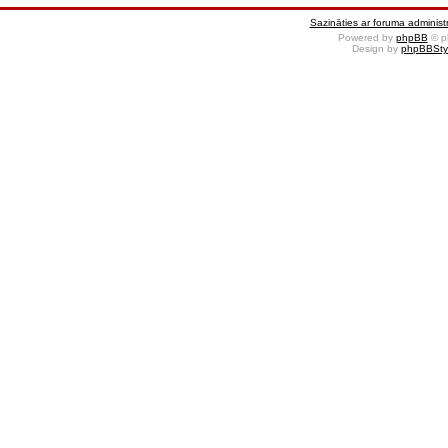
Sazināties ar foruma administr
Powered by
phpBB
© p
Design by
phpBBSty