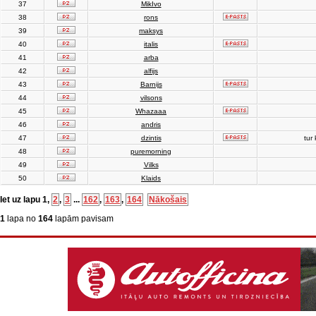
37
MikIvo
38
rons
39
maksys
40
italis
41
arba
42
alfijs
43
Barnijs
44
vilsons
45
Whazaaa
46
andris
47
dzintis
tur 
48
puremorning
49
Vilks
50
Klaids
Iet uz lapu
1
,
2
,
3
...
162
,
163
,
164
Nākošais
1
lapa no
164
lapām pavisam