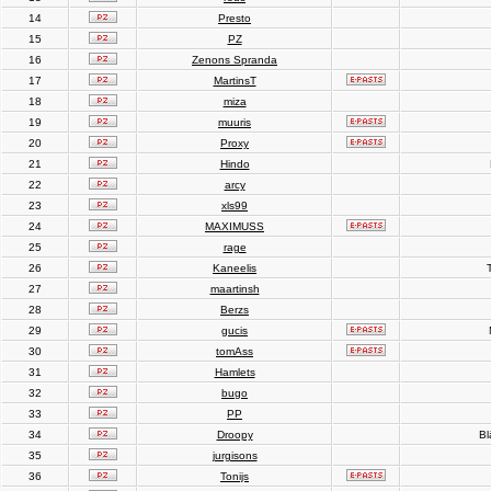
14
Presto
15
PZ
16
Zenons Spranda
17
MartinsT
18
miza
19
muuris
20
Proxy
21
Hindo
22
arcy
23
xls99
24
MAXIMUSS
25
rage
26
Kaneelis
T
27
maartinsh
28
Berzs
29
gucis
30
tomAss
31
Hamlets
32
bugo
33
PP
34
Droopy
Bl
35
jurgisons
36
Tonijs