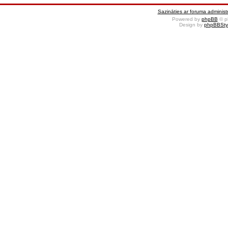
Sazināties ar foruma administr
Powered by
phpBB
© p
Design by
phpBBSty