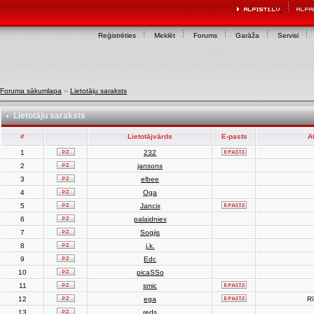
Reģistrēties
Meklēt
Forums
Garāža
Servisi
Foruma sākumlapa
»
Lietotāju saraksts
Lietotāju saraksts
#
Lietotājvārds
E-pasts
A
1
232
2
jansons
3
elbee
4
Oga
5
Jancix
6
palaidniex
7
Sogjis
8
j.k.
9
Edc
10
picaSSo
11
smic
12
ega
Rī
13
reds