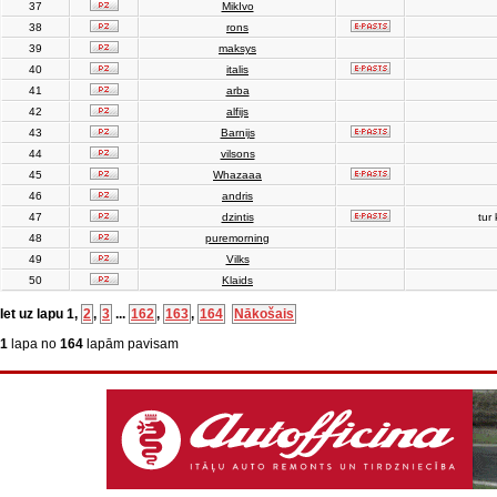
37
MikIvo
38
rons
39
maksys
40
italis
41
arba
42
alfijs
43
Barnijs
44
vilsons
45
Whazaaa
46
andris
47
dzintis
tur 
48
puremorning
49
Vilks
50
Klaids
Iet uz lapu
1
,
2
,
3
...
162
,
163
,
164
Nākošais
1
lapa no
164
lapām pavisam