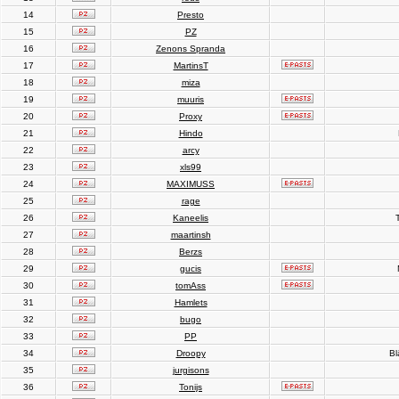
14
Presto
15
PZ
16
Zenons Spranda
17
MartinsT
18
miza
19
muuris
20
Proxy
21
Hindo
22
arcy
23
xls99
24
MAXIMUSS
25
rage
26
Kaneelis
T
27
maartinsh
28
Berzs
29
gucis
30
tomAss
31
Hamlets
32
bugo
33
PP
34
Droopy
Bl
35
jurgisons
36
Tonijs