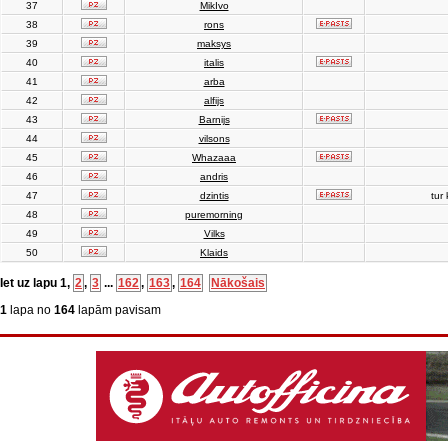
37
MikIvo
38
rons
39
maksys
40
italis
41
arba
42
alfijs
43
Barnijs
44
vilsons
45
Whazaaa
46
andris
47
dzintis
tur 
48
puremorning
49
Vilks
50
Klaids
Iet uz lapu
1
,
2
,
3
...
162
,
163
,
164
Nākošais
1
lapa no
164
lapām pavisam