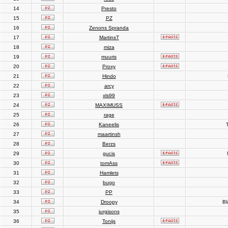
14
Presto
15
PZ
16
Zenons Spranda
17
MartinsT
18
miza
19
muuris
20
Proxy
21
Hindo
22
arcy
23
xls99
24
MAXIMUSS
25
rage
26
Kaneelis
T
27
maartinsh
28
Berzs
29
gucis
30
tomAss
31
Hamlets
32
bugo
33
PP
34
Droopy
Bl
35
jurgisons
36
Tonijs