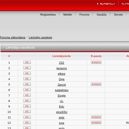
Reģistrēties
Meklēt
Forums
Garāža
Servisi
Foruma sākumlapa
»
Lietotāju saraksts
Lietotāju saraksts
#
Lietotājvārds
E-pasts
A
1
232
2
jansons
3
elbee
4
Oga
5
Jancix
6
palaidniex
7
Sogjis
8
j.k.
9
Edc
10
picaSSo
11
smic
12
ega
Rī
13
reds