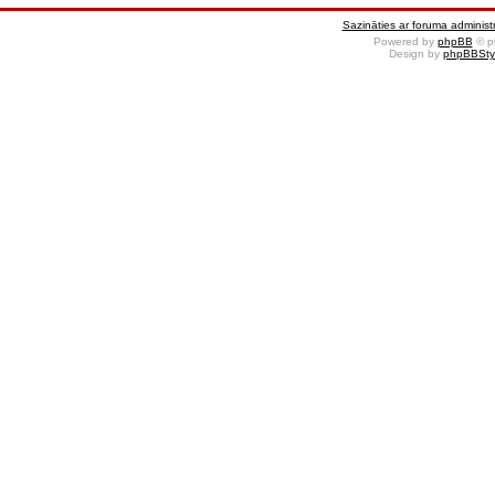
Sazināties ar foruma administr
Powered by
phpBB
© p
Design by
phpBBSty