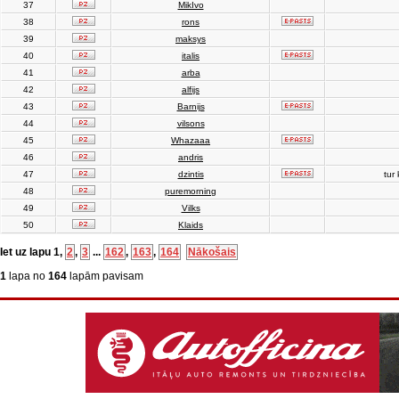
37
MikIvo
38
rons
39
maksys
40
italis
41
arba
42
alfijs
43
Barnijs
44
vilsons
45
Whazaaa
46
andris
47
dzintis
tur 
48
puremorning
49
Vilks
50
Klaids
Iet uz lapu
1
,
2
,
3
...
162
,
163
,
164
Nākošais
1
lapa no
164
lapām pavisam