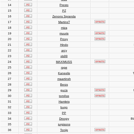
14
Presto
15
PZ
16
Zenons Spranda
17
MartinsT
18
miza
19
muuris
20
Proxy
21
Hindo
22
arcy
23
xls99
24
MAXIMUSS
25
rage
26
Kaneelis
T
27
maartinsh
28
Berzs
29
gucis
30
tomAss
31
Hamlets
32
bugo
33
PP
34
Droopy
Bl
35
jurgisons
36
Tonijs