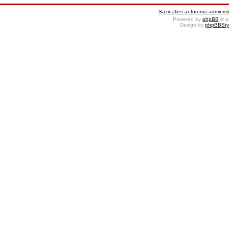
Sazināties ar foruma administr
Powered by
phpBB
© p
Design by
phpBBSty