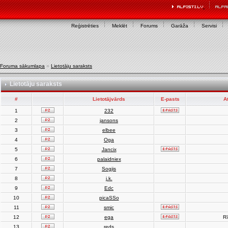
Reģistrēties
Meklēt
Forums
Garāža
Servisi
Foruma sākumlapa
»
Lietotāju saraksts
Lietotāju saraksts
#
Lietotājvārds
E-pasts
A
1
232
2
jansons
3
elbee
4
Oga
5
Jancix
6
palaidniex
7
Sogjis
8
j.k.
9
Edc
10
picaSSo
11
smic
12
ega
Rī
13
reds