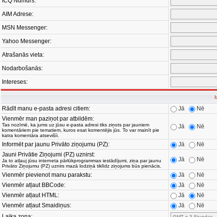
ICQ Numurs:
AIM Adrese:
MSN Messenger:
Yahoo Messenger:
Atrašanās vieta:
Nodarbošanās:
Intereses:
I
Rādīt manu e-pasta adresi citiem:
Jā
Nē
Vienmēr man paziņot par atbildēm:
Tas nozīmē, ka jums uz jūsu e-pasta adresi tiks ziņots par jauniem
Jā
Nē
komentāriem pie tematiem, kuros esat komentējis jūs. To var mainīt pie
katra komentāra atsevišíi.
Informēt par jaunu Privāto ziņojumu (PZ):
Jā
Nē
Jauni Privātie Ziņojumi (PZ) uznirst:
Jā
Nē
Ja to atļauj jūsu interneta pārlūkprogrammas iestādījumi, ziņa par jaunu
Privāto Ziņojumu (PZ) uznirs mazā lodziņā tiklīdz ziņojums būs pienācis.
Vienmēr pievienot manu parakstu:
Jā
Nē
Vienmēr atļaut BBCode:
Jā
Nē
Vienmēr atļaut HTML:
Jā
Nē
Vienmēr atļaut Smaidiņus:
Jā
Nē
Laika zona: