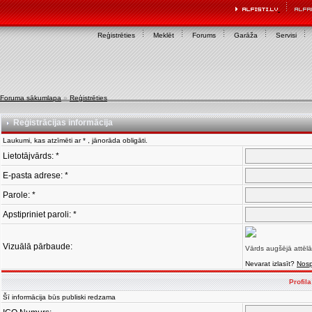
Reģistrēties
Meklēt
Forums
Garāža
Servisi
Foruma sākumlapa
»
Reģistrēties
Reģistrācijas informācija
Laukumi, kas atzīmēti ar * , jānorāda obligāti.
Lietotājvārds: *
E-pasta adrese: *
Parole: *
Apstipriniet paroli: *
Vizuālā pārbaude:
Vārds augšējā attēlā
Nevarat izlasīt?
Nosp
Profil
Šī informācija būs publiski redzama