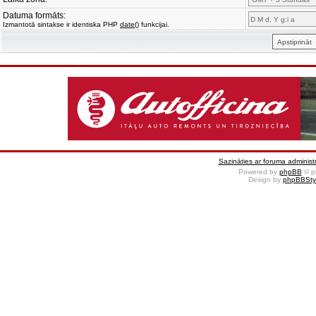
Datuma formāts:
Izmantotā sintakse ir identiska PHP
date()
funkcijai.
Sazināties ar foruma administr
Powered by
phpBB
© p
Design by
phpBBSty