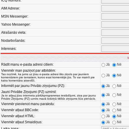
ICQ Numurs:
AIM Adrese:
MSN Messenger:
Yahoo Messenger:
Atrašanās vieta:
Nodarbošanās:
Intereses:
I
Rādīt manu e-pasta adresi citiem:
Jā
Nē
Vienmēr man paziņot par atbildēm:
Tas nozīmē, ka jums uz jūsu e-pasta adresi tiks ziņots par jauniem
Jā
Nē
komentāriem pie tematiem, kuros esat komentējis jūs. To var mainīt pie
katra komentāra atsevišíi.
Informēt par jaunu Privāto ziņojumu (PZ):
Jā
Nē
Jauni Privātie Ziņojumi (PZ) uznirst:
Jā
Nē
Ja to atļauj jūsu interneta pārlūkprogrammas iestādījumi, ziņa par jaunu
Privāto Ziņojumu (PZ) uznirs mazā lodziņā tiklīdz ziņojums būs pienācis.
Vienmēr pievienot manu parakstu:
Jā
Nē
Vienmēr atļaut BBCode:
Jā
Nē
Vienmēr atļaut HTML:
Jā
Nē
Vienmēr atļaut Smaidiņus:
Jā
Nē
Laika zona: