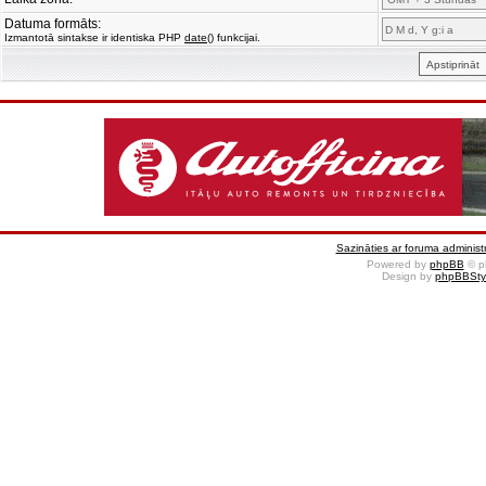
Datuma formāts:
Izmantotā sintakse ir identiska PHP
date()
funkcijai.
Sazināties ar foruma administr
Powered by
phpBB
© p
Design by
phpBBSty