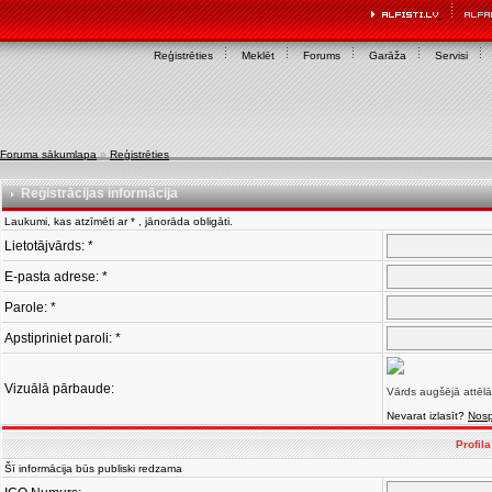
Reģistrēties
Meklēt
Forums
Garāža
Servisi
Foruma sākumlapa
»
Reģistrēties
Reģistrācijas informācija
Laukumi, kas atzīmēti ar * , jānorāda obligāti.
Lietotājvārds: *
E-pasta adrese: *
Parole: *
Apstipriniet paroli: *
Vizuālā pārbaude:
Vārds augšējā attēlā
Nevarat izlasīt?
Nosp
Profil
Šī informācija būs publiski redzama