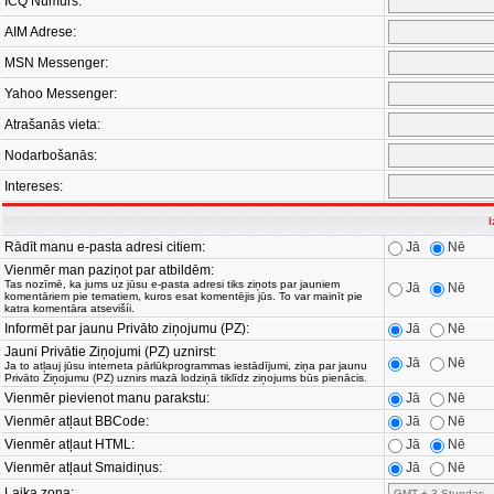
ICQ Numurs:
AIM Adrese:
MSN Messenger:
Yahoo Messenger:
Atrašanās vieta:
Nodarbošanās:
Intereses:
I
Rādīt manu e-pasta adresi citiem:
Jā
Nē
Vienmēr man paziņot par atbildēm:
Tas nozīmē, ka jums uz jūsu e-pasta adresi tiks ziņots par jauniem
Jā
Nē
komentāriem pie tematiem, kuros esat komentējis jūs. To var mainīt pie
katra komentāra atsevišíi.
Informēt par jaunu Privāto ziņojumu (PZ):
Jā
Nē
Jauni Privātie Ziņojumi (PZ) uznirst:
Jā
Nē
Ja to atļauj jūsu interneta pārlūkprogrammas iestādījumi, ziņa par jaunu
Privāto Ziņojumu (PZ) uznirs mazā lodziņā tiklīdz ziņojums būs pienācis.
Vienmēr pievienot manu parakstu:
Jā
Nē
Vienmēr atļaut BBCode:
Jā
Nē
Vienmēr atļaut HTML:
Jā
Nē
Vienmēr atļaut Smaidiņus:
Jā
Nē
Laika zona: