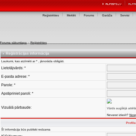
Reģistrēties
Meklēt
Forums
Garāža
Servisi
Foruma sākumlapa
»
Reģistrēties
Reģistrācijas informācija
Laukumi, kas atzīmēti ar * , jānorāda obligāti.
Lietotājvārds: *
E-pasta adrese: *
Parole: *
Apstipriniet paroli: *
Vizuālā pārbaude:
Vārds augšējā attēlā
Nevarat izlasīt?
Nosp
Profil
Šī informācija būs publiski redzama