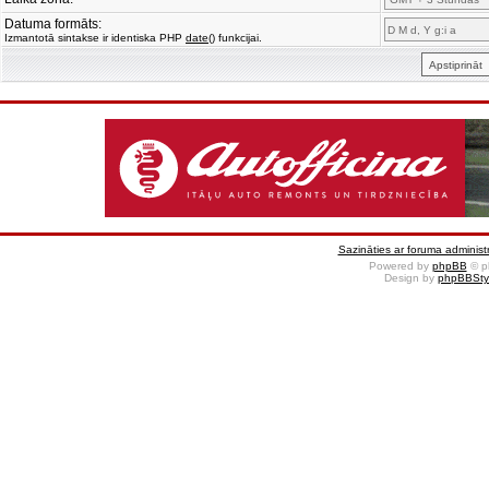
Datuma formāts:
Izmantotā sintakse ir identiska PHP
date()
funkcijai.
Sazināties ar foruma administr
Powered by
phpBB
© p
Design by
phpBBSty