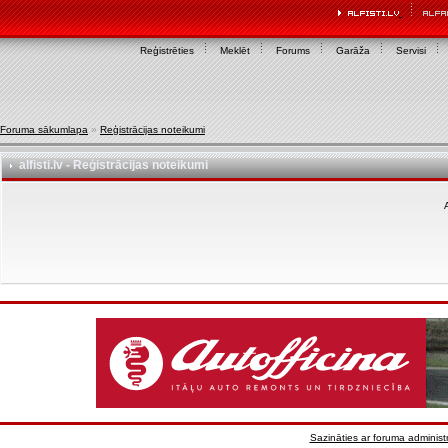
Reģistrēties
Meklēt
Forums
Garāža
Servisi
Foruma sākumlapa
»
Reģistrācijas noteikumi
alfisti.lv - Reģistrācijas noteikumi
A
Sazināties ar foruma administr